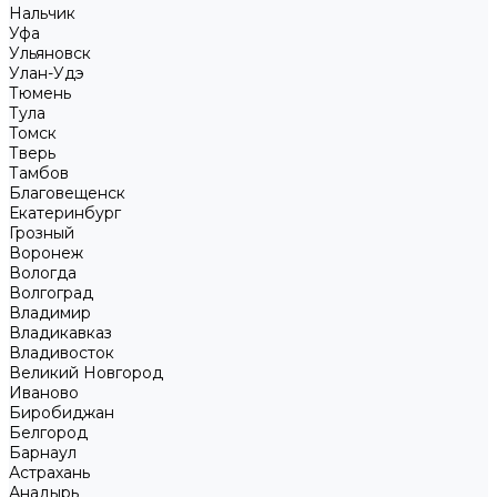
Нальчик
Уфа
Ульяновск
Улан-Удэ
Тюмень
Тула
Томск
Тверь
Тамбов
Благовещенск
Екатеринбург
Грозный
Воронеж
Вологда
Волгоград
Владимир
Владикавказ
Владивосток
Великий Новгород
Иваново
Биробиджан
Белгород
Барнаул
Астрахань
Анадырь