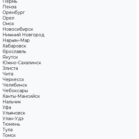
Пермь
Пенза
Оренбург
Орел
Омск
Новосибирск
Нижний Новгород
Нарьян-Мар
Хабаровск
Ярославль
Якутск
Южно-Сахалинск
Элиста
Чита
Черкесск
Челябинск
Чебоксары
Ханты-Мансийск
Нальчик
Уфа
Ульяновск
Улан-Удэ
Тюмень
Тула
Томск