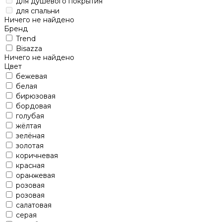
для душевого покрытия
для спальни
Ничего не найдено
Бренд
Trend
Bisazza
Ничего не найдено
Цвет
бежевая
белая
бирюзовая
бордовая
голубая
жёлтая
зелёная
золотая
коричневая
красная
оранжевая
розовая
розовая
салатовая
серая