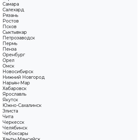
Самара
Салехард
Рязань
Ростов
Псков
Сыктывкар
Петрозаводск
Пермь
Пенза
Оренбург
Орел
Омск
Новосибирск
Нижний Новгород
Нарьян-Мар
Хабаровск
Ярославль
Якутск
Южно-Сахалинск
Элиста
Чита
Черкесск
Челябинск
Чебоксары
Ханты-Мансийск