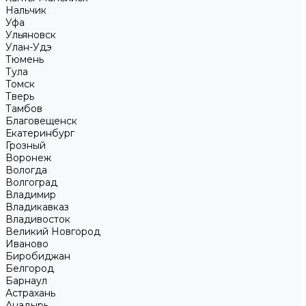
Нальчик
Уфа
Ульяновск
Улан-Удэ
Тюмень
Тула
Томск
Тверь
Тамбов
Благовещенск
Екатеринбург
Грозный
Воронеж
Вологда
Волгоград
Владимир
Владикавказ
Владивосток
Великий Новгород
Иваново
Биробиджан
Белгород
Барнаул
Астрахань
Анадырь