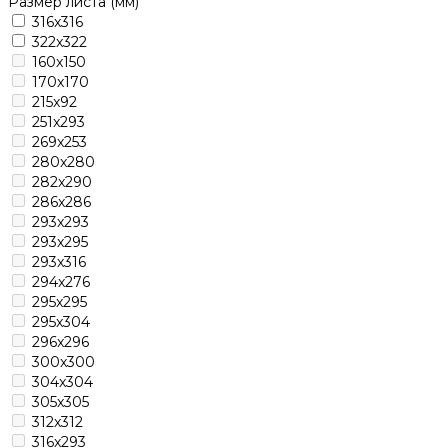
Размер листа (мм)
316x316
322x322
160x150
170x170
215x92
251x293
269x253
280x280
282x290
286x286
293x293
293x295
293x316
294x276
295x295
295x304
296x296
300x300
304x304
305x305
312x312
316x293