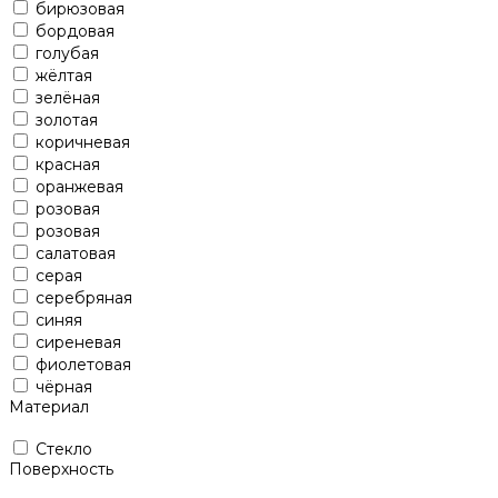
бирюзовая
бордовая
голубая
жёлтая
зелёная
золотая
коричневая
красная
оранжевая
розовая
розовая
салатовая
серая
серебряная
синяя
сиреневая
фиолетовая
чёрная
Материал
Стекло
Поверхность