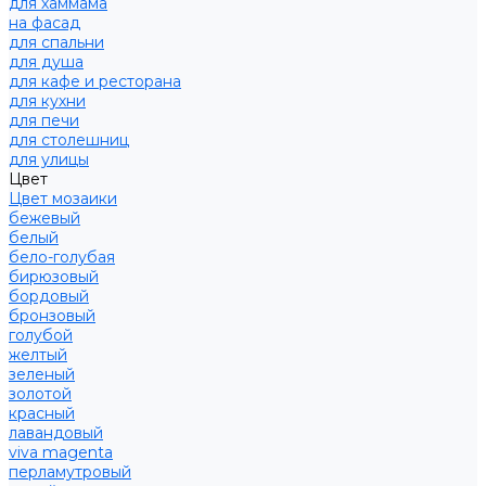
для хаммама
на фасад
для спальни
для душа
для кафе и ресторана
для кухни
для печи
для столешниц
для улицы
Цвет
Цвет мозаики
бежевый
белый
бело-голубая
бирюзовый
бордовый
бронзовый
голубой
желтый
зеленый
золотой
красный
лавандовый
viva magenta
перламутровый