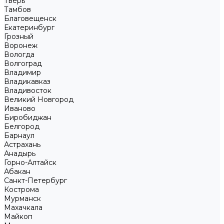
Тверь
Тамбов
Благовещенск
Екатеринбург
Грозный
Воронеж
Вологда
Волгоград
Владимир
Владикавказ
Владивосток
Великий Новгород
Иваново
Биробиджан
Белгород
Барнаул
Астрахань
Анадырь
Горно-Алтайск
Абакан
Санкт-Петербург
Кострома
Мурманск
Махачкала
Майкоп