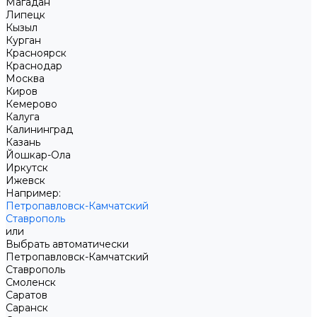
Магадан
Липецк
Кызыл
Курган
Красноярск
Краснодар
Москва
Киров
Кемерово
Калуга
Калининград
Казань
Йошкар-Ола
Иркутск
Ижевск
Например:
Петропавловск-Камчатский
Ставрополь
или
Выбрать автоматически
Петропавловск-Камчатский
Ставрополь
Смоленск
Саратов
Саранск