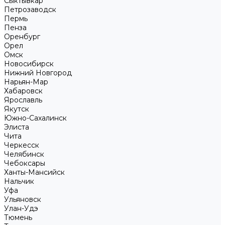
Сыктывкар
Петрозаводск
Пермь
Пенза
Оренбург
Орел
Омск
Новосибирск
Нижний Новгород
Нарьян-Мар
Хабаровск
Ярославль
Якутск
Южно-Сахалинск
Элиста
Чита
Черкесск
Челябинск
Чебоксары
Ханты-Мансийск
Нальчик
Уфа
Ульяновск
Улан-Удэ
Тюмень