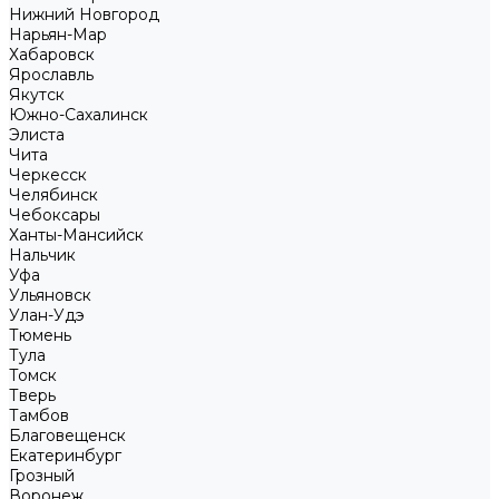
Нижний Новгород
Нарьян-Мар
Хабаровск
Ярославль
Якутск
Южно-Сахалинск
Элиста
Чита
Черкесск
Челябинск
Чебоксары
Ханты-Мансийск
Нальчик
Уфа
Ульяновск
Улан-Удэ
Тюмень
Тула
Томск
Тверь
Тамбов
Благовещенск
Екатеринбург
Грозный
Воронеж