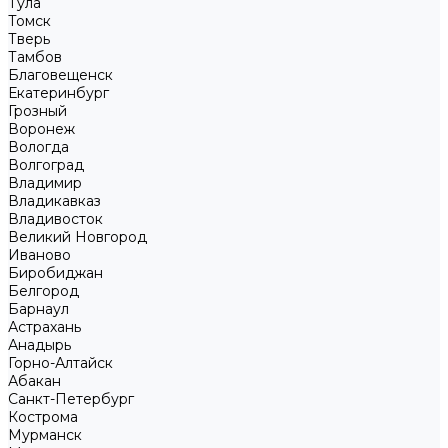
Тула
Томск
Тверь
Тамбов
Благовещенск
Екатеринбург
Грозный
Воронеж
Вологда
Волгоград
Владимир
Владикавказ
Владивосток
Великий Новгород
Иваново
Биробиджан
Белгород
Барнаул
Астрахань
Анадырь
Горно-Алтайск
Абакан
Санкт-Петербург
Кострома
Мурманск