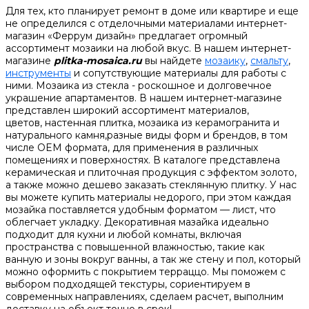
Для тех, кто планирует ремонт в доме или квартире и еще
не определился с отделочными материалами интернет-
магазин «Феррум дизайн» предлагает огромный
ассортимент мозаики на любой вкус. В нашем интернет-
магазине
plitka-mosaica.ru
вы найдете
мозаику
,
смальту
,
инструменты
и сопутствующие материалы для работы с
ними. Мозаика из стекла - роскошное и долговечное
украшение апартаментов. В нашем интернет-магазине
представлен широкий ассортимент материалов,
цветов, настенная плитка, мозаика из керамогранита и
натурального камня,разные виды форм и брендов, в том
числе OEM формата, для применения в различных
помещениях и поверхностях. В каталоге представлена
керамическая и плиточная продукция с эффектом золото,
а также можно дешево заказать стеклянную плитку. У нас
вы можете купить материалы недорого, при этом каждая
мозайка поставляется удобным форматом — лист, что
облегчает укладку. Декоративная мазайка идеально
подходит для кухни и любой комнаты, включая
пространства с повышенной влажностью, такие как
ванную и зоны вокруг ванны, а так же стену и пол, который
можно оформить с покрытием терраццо. Мы поможем с
выбором подходящей текстуры, сориентируем в
современных направлениях, сделаем расчет, выполним
доставку на объект точно в срок!