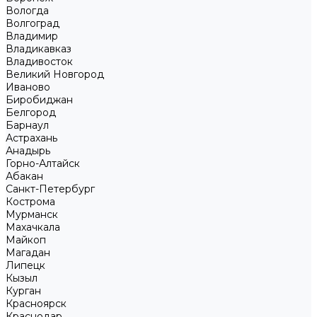
Вологда
Волгоград
Владимир
Владикавказ
Владивосток
Великий Новгород
Иваново
Биробиджан
Белгород
Барнаул
Астрахань
Анадырь
Горно-Алтайск
Абакан
Санкт-Петербург
Кострома
Мурманск
Махачкала
Майкоп
Магадан
Липецк
Кызыл
Курган
Красноярск
Краснодар