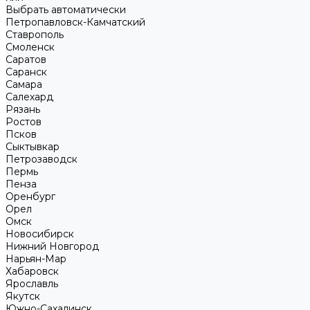
Выбрать автоматически
Петропавловск-Камчатский
Ставрополь
Смоленск
Саратов
Саранск
Самара
Салехард
Рязань
Ростов
Псков
Сыктывкар
Петрозаводск
Пермь
Пенза
Оренбург
Орел
Омск
Новосибирск
Нижний Новгород
Нарьян-Мар
Хабаровск
Ярославль
Якутск
Южно-Сахалинск