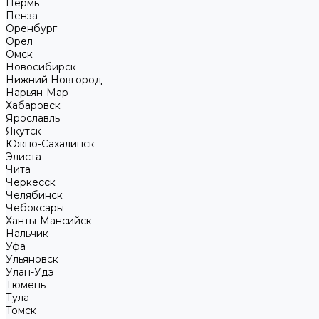
Пермь
Пенза
Оренбург
Орел
Омск
Новосибирск
Нижний Новгород
Нарьян-Мар
Хабаровск
Ярославль
Якутск
Южно-Сахалинск
Элиста
Чита
Черкесск
Челябинск
Чебоксары
Ханты-Мансийск
Нальчик
Уфа
Ульяновск
Улан-Удэ
Тюмень
Тула
Томск