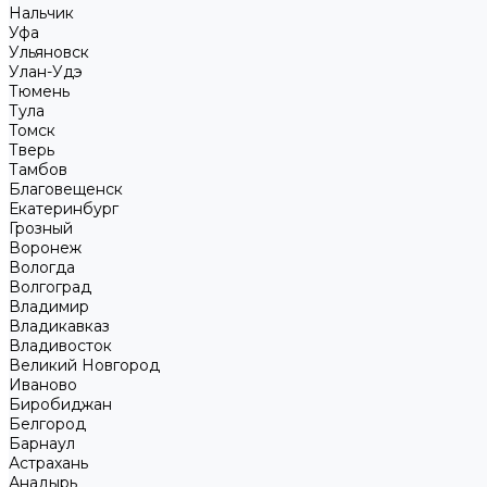
Нальчик
Уфа
Ульяновск
Улан-Удэ
Тюмень
Тула
Томск
Тверь
Тамбов
Благовещенск
Екатеринбург
Грозный
Воронеж
Вологда
Волгоград
Владимир
Владикавказ
Владивосток
Великий Новгород
Иваново
Биробиджан
Белгород
Барнаул
Астрахань
Анадырь