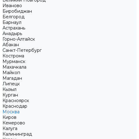
Великий Новгород
Иваново
Биробиджан
Белгород
Барнаул
Астрахань
Анадырь
Горно-Алтайск
Абакан
Санкт-Петербург
Кострома
Мурманск
Махачкала
Майкоп
Магадан
Липецк
Кызыл
Курган
Красноярск
Краснодар
Москва
Киров
Кемерово
Калуга
Калининград