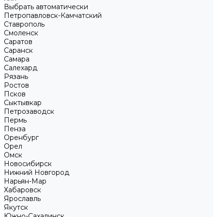
Выбрать автоматически
Петропавловск-Камчатский
Ставрополь
Смоленск
Саратов
Саранск
Самара
Салехард
Рязань
Ростов
Псков
Сыктывкар
Петрозаводск
Пермь
Пенза
Оренбург
Орел
Омск
Новосибирск
Нижний Новгород
Нарьян-Мар
Хабаровск
Ярославль
Якутск
Южно-Сахалинск