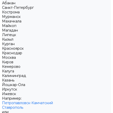
Абакан
Санкт-Петербург
Кострома
Мурманск
Махачкала
Майкоп
Магадан
Липецк
Кызыл
Курган
Красноярск
Краснодар
Москва
Киров
Кемерово
Калуга
Калининград
Казань
Йошкар-Ола
Иркутск
Ижевск
Например:
Петропавловск-Камчатский
Ставрополь
или