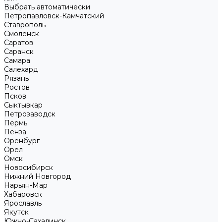
Выбрать автоматически
Петропавловск-Камчатский
Ставрополь
Смоленск
Саратов
Саранск
Самара
Салехард
Рязань
Ростов
Псков
Сыктывкар
Петрозаводск
Пермь
Пенза
Оренбург
Орел
Омск
Новосибирск
Нижний Новгород
Нарьян-Мар
Хабаровск
Ярославль
Якутск
Южно-Сахалинск