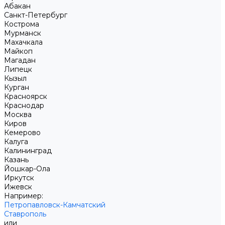
Абакан
Санкт-Петербург
Кострома
Мурманск
Махачкала
Майкоп
Магадан
Липецк
Кызыл
Курган
Красноярск
Краснодар
Москва
Киров
Кемерово
Калуга
Калининград
Казань
Йошкар-Ола
Иркутск
Ижевск
Например:
Петропавловск-Камчатский
Ставрополь
или