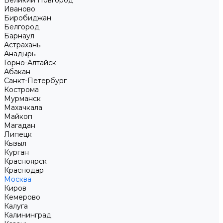
Великий Новгород
Иваново
Биробиджан
Белгород
Барнаул
Астрахань
Анадырь
Горно-Алтайск
Абакан
Санкт-Петербург
Кострома
Мурманск
Махачкала
Майкоп
Магадан
Липецк
Кызыл
Курган
Красноярск
Краснодар
Москва
Киров
Кемерово
Калуга
Калининград