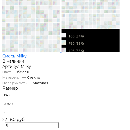
Смесь Milky
В наличии
Артикул
Milky
—
Цвет
белая
—
Материал
Стекло
—
Поверхность
Матовая
Размер
10х10
20х20
-
22 180 руб
-