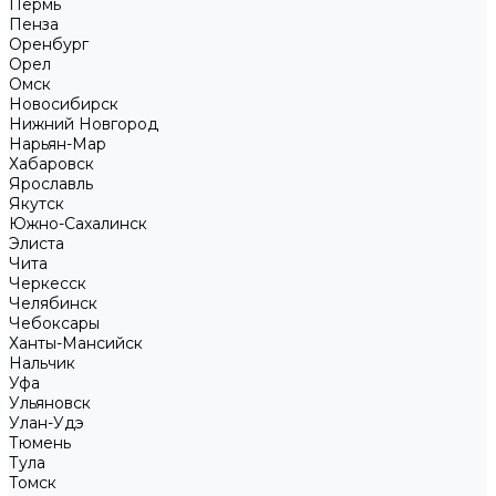
Пермь
Пенза
Оренбург
Орел
Омск
Новосибирск
Нижний Новгород
Нарьян-Мар
Хабаровск
Ярославль
Якутск
Южно-Сахалинск
Элиста
Чита
Черкесск
Челябинск
Чебоксары
Ханты-Мансийск
Нальчик
Уфа
Ульяновск
Улан-Удэ
Тюмень
Тула
Томск