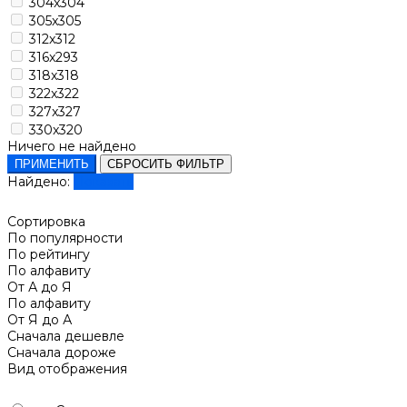
304x304
305x305
312x312
316x293
318x318
322x322
327x327
330x320
Ничего не найдено
ПРИМЕНИТЬ
СБРОСИТЬ ФИЛЬТР
Найдено:
Показать
Сортировка
По популярности
По рейтингу
По алфавиту
От А до Я
По алфавиту
От Я до А
Сначала дешевле
Сначала дороже
Вид отображения