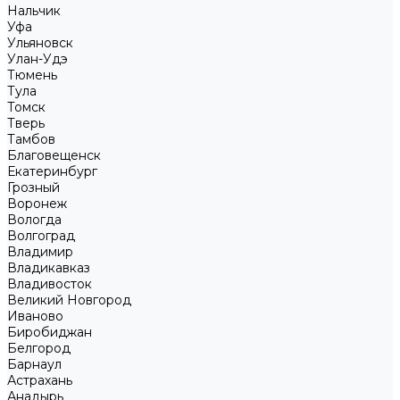
Нальчик
Уфа
Ульяновск
Улан-Удэ
Тюмень
Тула
Томск
Тверь
Тамбов
Благовещенск
Екатеринбург
Грозный
Воронеж
Вологда
Волгоград
Владимир
Владикавказ
Владивосток
Великий Новгород
Иваново
Биробиджан
Белгород
Барнаул
Астрахань
Анадырь