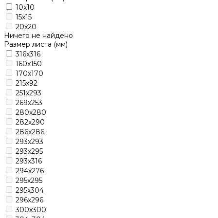
10x10
15x15
20x20
Ничего не найдено
Размер листа (мм)
316x316
160x150
170x170
215x92
251x293
269x253
280x280
282x290
286x286
293x293
293x295
293x316
294x276
295x295
295x304
296x296
300x300