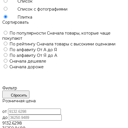
Список
Список с фотографиями
Плитка
Сортировать
По популярности
Сначала товары, которые чаще
покупают
По рейтингу
Сначала товары с высокими оценками
По алфавиту
От А до Я
По алфавиту
От Я до А
Сначала дешевле
Сначала дороже
Фильтр
Сбросить
Розничная цена
от
до
9132.6298