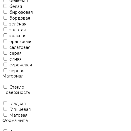
бежевая
белая
бирюзовая
бордовая
зелёная
золотая
красная
оранжевая
салатовая
серая
синяя
сиреневая
чёрная
Материал
Стекло
Поверхность
Гладкая
Глянцевая
Матовая
Форма чипа