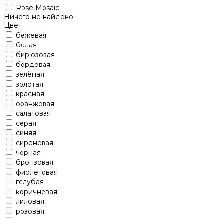
Rose Mosaic
Ничего не найдено
Цвет
бежевая
белая
бирюзовая
бордовая
зелёная
золотая
красная
оранжевая
салатовая
серая
синяя
сиреневая
чёрная
бронзовая
фиолетовая
голубая
коричневая
лиловая
розовая