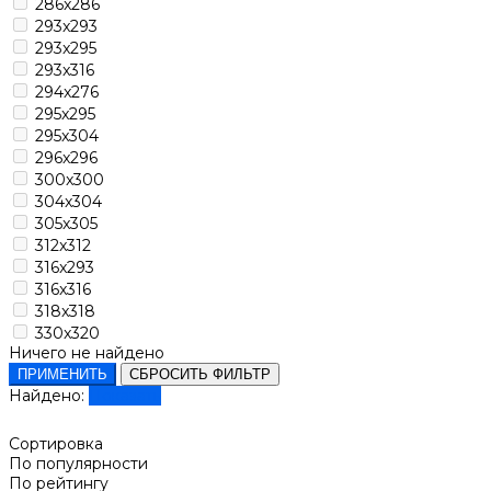
286x286
293x293
293x295
293x316
294x276
295x295
295x304
296x296
300x300
304x304
305x305
312x312
316x293
316x316
318x318
330x320
Ничего не найдено
ПРИМЕНИТЬ
СБРОСИТЬ ФИЛЬТР
Найдено:
Показать
Сортировка
По популярности
По рейтингу