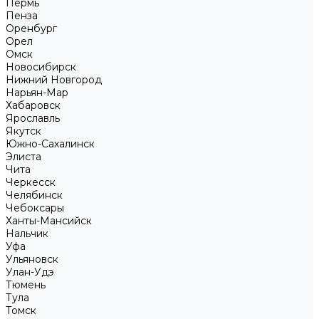
Пермь
Пенза
Оренбург
Орел
Омск
Новосибирск
Нижний Новгород
Нарьян-Мар
Хабаровск
Ярославль
Якутск
Южно-Сахалинск
Элиста
Чита
Черкесск
Челябинск
Чебоксары
Ханты-Мансийск
Нальчик
Уфа
Ульяновск
Улан-Удэ
Тюмень
Тула
Томск