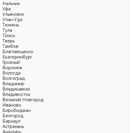
Нальчик
Уфа
Ульяновск
Улан-Удэ
Тюмень
Тула
Томск
Тверь
Тамбов
Благовещенск
Екатеринбург
Грозный
Воронеж
Вологда
Волгоград
Владимир
Владикавказ
Владивосток
Великий Новгород
Иваново
Биробиджан
Белгород
Барнаул
Астрахань
Анадырь