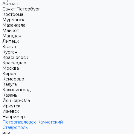
Абакан
Санкт-Петербург
Кострома
Мурманск
Махачкала
Майкоп
Магадан
Липецк
Кызыл
Курган
Красноярск
Краснодар
Москва
Киров
Кемерово
Калуга
Калининград
Казань
Йошкар-Ола
Иркутск
Ижевск
Например:
Петропавловск-Камчатский
Ставрополь
или