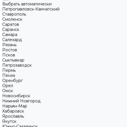
Выбрать автоматически
Петропавловск-Камчатский
Ставрополь
Смоленск
Саратов
Саранск
Самара
Салехард
Рязань
Ростов
Псков
Сыктывкар
Петрозаводск
Пермь
Пенза
Оренбург
Орел
Омск
Новосибирск
Нижний Новгород
Нарьян-Мар
Хабаровск
Ярославль
Якутск
Южно-Сахалинск