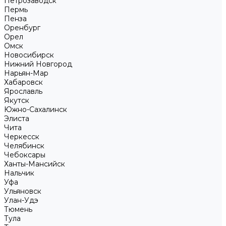
Петрозаводск
Пермь
Пенза
Оренбург
Орел
Омск
Новосибирск
Нижний Новгород
Нарьян-Мар
Хабаровск
Ярославль
Якутск
Южно-Сахалинск
Элиста
Чита
Черкесск
Челябинск
Чебоксары
Ханты-Мансийск
Нальчик
Уфа
Ульяновск
Улан-Удэ
Тюмень
Тула