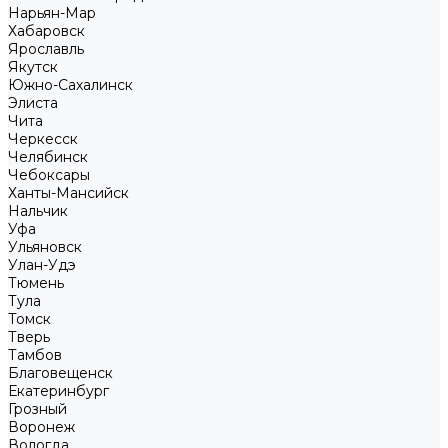
Нарьян-Мар
Хабаровск
Ярославль
Якутск
Южно-Сахалинск
Элиста
Чита
Черкесск
Челябинск
Чебоксары
Ханты-Мансийск
Нальчик
Уфа
Ульяновск
Улан-Удэ
Тюмень
Тула
Томск
Тверь
Тамбов
Благовещенск
Екатеринбург
Грозный
Воронеж
Вологда