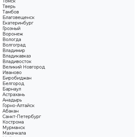
Томск
Тверь
Тамбов
Благовещенск
Екатеринбург
Грозный
Воронеж
Вологда
Волгоград
Владимир
Владикавказ
Владивосток
Великий Новгород
Иваново
Биробиджан
Белгород
Барнаул
Астрахань
Анадырь
Горно-Алтайск
Абакан
Санкт-Петербург
Кострома
Мурманск
Махачкала