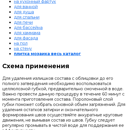
на кухонный фартук
для ванной
для душа
для спальни
для печи
для бассейна
для хаммама
для фасада
на пол
на стену
плитка мозаика весь каталог
Схема применения
Для удаления излишков состава с облицовки до его
полного затвердения необходимо воспользоваться
целлюлозной губкой, предварительно смоченной в воде.
Важно провести данную процедуру в течение 60 минут с
момента приготовления состава. Поролоновый слой
губки поможет собрать основной объем загрязнений. Для
удаления остатков затирки и окончательного
формирования швов осуществяйте аккуратные круговые
движения, не вымывая состав из швов. Губку следует
регулярно промывать в чистой воде для поддержания ее