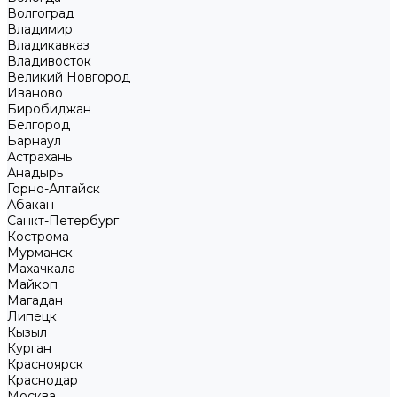
Волгоград
Владимир
Владикавказ
Владивосток
Великий Новгород
Иваново
Биробиджан
Белгород
Барнаул
Астрахань
Анадырь
Горно-Алтайск
Абакан
Санкт-Петербург
Кострома
Мурманск
Махачкала
Майкоп
Магадан
Липецк
Кызыл
Курган
Красноярск
Краснодар
Москва