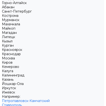
Горно-Алтайск
Абакан
Санкт-Петербург
Кострома
Мурманск
Махачкала
Майкоп
Магадан
Липецк
Кызыл
Курган
Красноярск
Краснодар
Москва
Киров
Кемерово
Калуга
Калининград
Казань
Йошкар-Ола
Иркутск
Ижевск
Например:
Петропавловск-Камчатский
Ставрополь