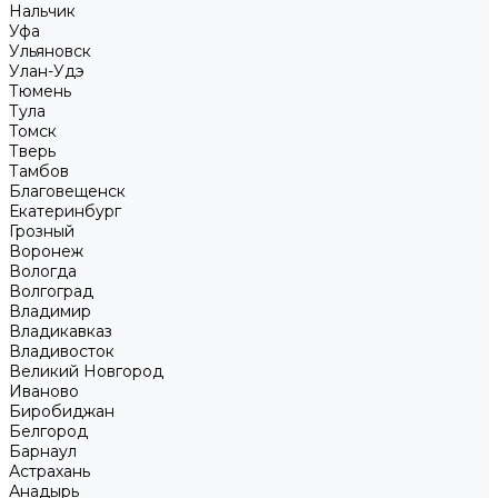
Нальчик
Уфа
Ульяновск
Улан-Удэ
Тюмень
Тула
Томск
Тверь
Тамбов
Благовещенск
Екатеринбург
Грозный
Воронеж
Вологда
Волгоград
Владимир
Владикавказ
Владивосток
Великий Новгород
Иваново
Биробиджан
Белгород
Барнаул
Астрахань
Анадырь