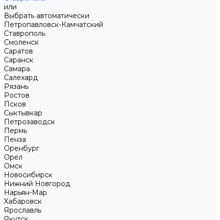
или
Выбрать автоматически
Петропавловск-Камчатский
Ставрополь
Смоленск
Саратов
Саранск
Самара
Салехард
Рязань
Ростов
Псков
Сыктывкар
Петрозаводск
Пермь
Пенза
Оренбург
Орел
Омск
Новосибирск
Нижний Новгород
Нарьян-Мар
Хабаровск
Ярославль
Якутск