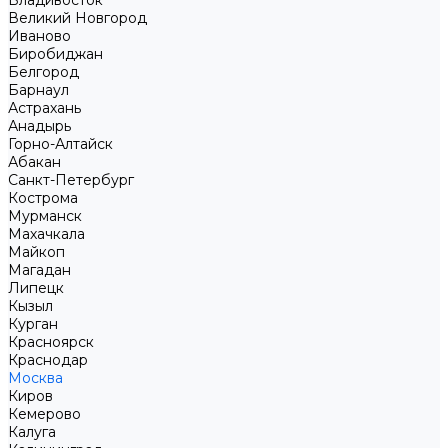
Владивосток
Великий Новгород
Иваново
Биробиджан
Белгород
Барнаул
Астрахань
Анадырь
Горно-Алтайск
Абакан
Санкт-Петербург
Кострома
Мурманск
Махачкала
Майкоп
Магадан
Липецк
Кызыл
Курган
Красноярск
Краснодар
Москва
Киров
Кемерово
Калуга