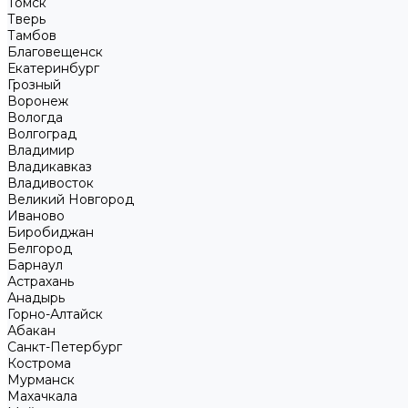
Томск
Тверь
Тамбов
Благовещенск
Екатеринбург
Грозный
Воронеж
Вологда
Волгоград
Владимир
Владикавказ
Владивосток
Великий Новгород
Иваново
Биробиджан
Белгород
Барнаул
Астрахань
Анадырь
Горно-Алтайск
Абакан
Санкт-Петербург
Кострома
Мурманск
Махачкала