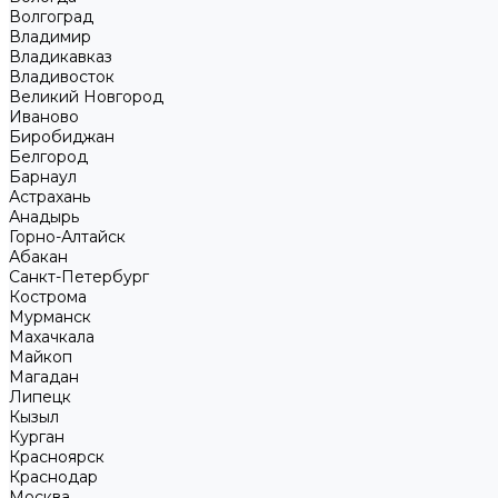
Волгоград
Владимир
Владикавказ
Владивосток
Великий Новгород
Иваново
Биробиджан
Белгород
Барнаул
Астрахань
Анадырь
Горно-Алтайск
Абакан
Санкт-Петербург
Кострома
Мурманск
Махачкала
Майкоп
Магадан
Липецк
Кызыл
Курган
Красноярск
Краснодар
Москва