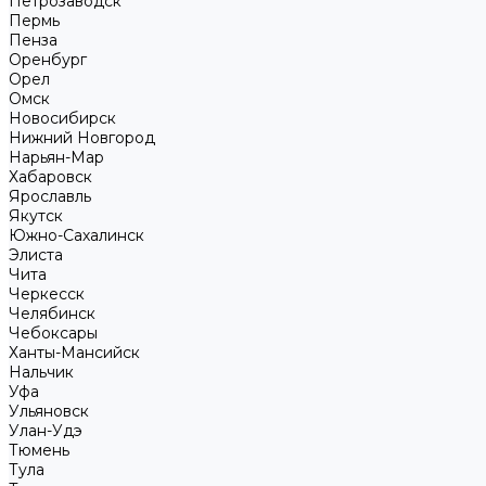
Петрозаводск
Пермь
Пенза
Оренбург
Орел
Омск
Новосибирск
Нижний Новгород
Нарьян-Мар
Хабаровск
Ярославль
Якутск
Южно-Сахалинск
Элиста
Чита
Черкесск
Челябинск
Чебоксары
Ханты-Мансийск
Нальчик
Уфа
Ульяновск
Улан-Удэ
Тюмень
Тула