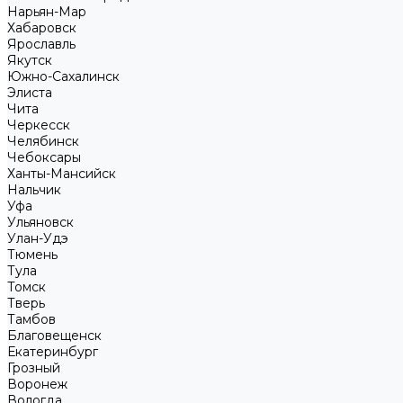
Нарьян-Мар
Хабаровск
Ярославль
Якутск
Южно-Сахалинск
Элиста
Чита
Черкесск
Челябинск
Чебоксары
Ханты-Мансийск
Нальчик
Уфа
Ульяновск
Улан-Удэ
Тюмень
Тула
Томск
Тверь
Тамбов
Благовещенск
Екатеринбург
Грозный
Воронеж
Вологда