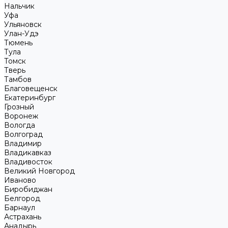
Нальчик
Уфа
Ульяновск
Улан-Удэ
Тюмень
Тула
Томск
Тверь
Тамбов
Благовещенск
Екатеринбург
Грозный
Воронеж
Вологда
Волгоград
Владимир
Владикавказ
Владивосток
Великий Новгород
Иваново
Биробиджан
Белгород
Барнаул
Астрахань
Анадырь