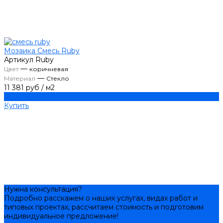
Мозаика Смесь Ruby
Артикул
Ruby
—
Цвет
коричневая
—
Материал
Стекло
11 381 руб
/
м2
Купить
Купить
Нужна консультация?
Подробно расскажем о наших услугах, видах работ и
типовых проектах, рассчитаем стоимость и подготовим
индивидуальное предложение!