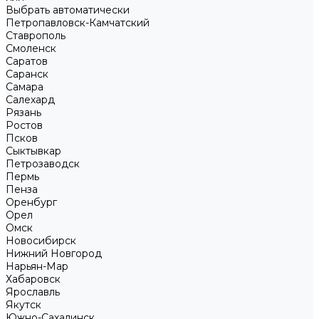
Выбрать автоматически
Петропавловск-Камчатский
Ставрополь
Смоленск
Саратов
Саранск
Самара
Салехард
Рязань
Ростов
Псков
Сыктывкар
Петрозаводск
Пермь
Пенза
Оренбург
Орел
Омск
Новосибирск
Нижний Новгород
Нарьян-Мар
Хабаровск
Ярославль
Якутск
Южно-Сахалинск