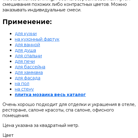
смешивания похожих либо контрастных цветов. Можно
заказывать индивидуальные смеси.
Применение:
для кухни
на кухонный фартук
для ванной
для душа
для спальни
для печи
для бассейна
для хаммама
для фасада
на пол
на стену
плитка мозаика весь каталог
Очень хорошо подходит для отделки и украшения в отеле,
ресторане, салоне красоты, спа салоне, офисного
помещения.
Цена указана за квадратный метр.
Цвет