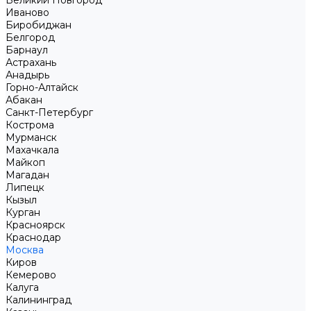
Великий Новгород
Иваново
Биробиджан
Белгород
Барнаул
Астрахань
Анадырь
Горно-Алтайск
Абакан
Санкт-Петербург
Кострома
Мурманск
Махачкала
Майкоп
Магадан
Липецк
Кызыл
Курган
Красноярск
Краснодар
Москва
Киров
Кемерово
Калуга
Калининград