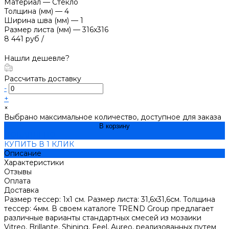
Материал
—
Стекло
Толщина (мм)
—
4
Ширина шва (мм)
—
1
Размер листа (мм)
—
316x316
8 441 руб
/
Нашли дешевле?
Рассчитать доставку
-
+
×
Выбрано максимальное количество, доступное для заказа
В корзину
ДОБАВЛЕНО
КУПИТЬ В 1 КЛИК
Описание
Характеристики
Отзывы
Оплата
Доставка
Размер тессер: 1х1 см. Размер листа: 31,6х31,6см. Толщина
тессер: 4мм. В своем каталоге TREND Group предлагает
различные варианты стандартных смесей из мозаики
Vitreo, Brillante, Shining, Feel, Aureo, реализованных путем