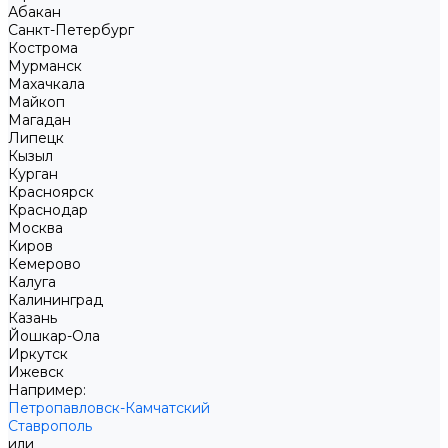
Абакан
Санкт-Петербург
Кострома
Мурманск
Махачкала
Майкоп
Магадан
Липецк
Кызыл
Курган
Красноярск
Краснодар
Москва
Киров
Кемерово
Калуга
Калининград
Казань
Йошкар-Ола
Иркутск
Ижевск
Например:
Петропавловск-Камчатский
Ставрополь
или