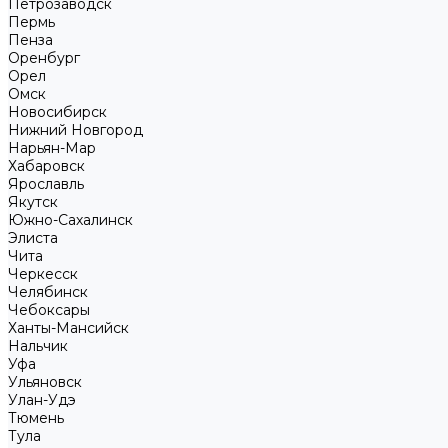
Петрозаводск
Пермь
Пенза
Оренбург
Орел
Омск
Новосибирск
Нижний Новгород
Нарьян-Мар
Хабаровск
Ярославль
Якутск
Южно-Сахалинск
Элиста
Чита
Черкесск
Челябинск
Чебоксары
Ханты-Мансийск
Нальчик
Уфа
Ульяновск
Улан-Удэ
Тюмень
Тула