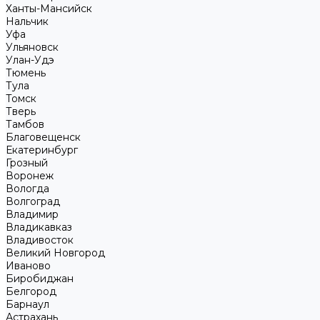
Ханты-Мансийск
Нальчик
Уфа
Ульяновск
Улан-Удэ
Тюмень
Тула
Томск
Тверь
Тамбов
Благовещенск
Екатеринбург
Грозный
Воронеж
Вологда
Волгоград
Владимир
Владикавказ
Владивосток
Великий Новгород
Иваново
Биробиджан
Белгород
Барнаул
Астрахань