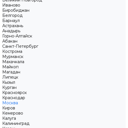
Великий Новгород
Иваново
Биробиджан
Белгород
Барнаул
Астрахань
Анадырь
Горно-Алтайск
Абакан
Санкт-Петербург
Кострома
Мурманск
Махачкала
Майкоп
Магадан
Липецк
Кызыл
Курган
Красноярск
Краснодар
Москва
Киров
Кемерово
Калуга
Калининград