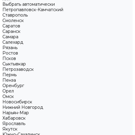
Выбрать автоматически
Петропавловск-Камчатский
Ставрополь
Смоленск
Саратов
Саранск
Самара
Салехард
Рязань
Ростов
Псков
Сыктывкар
Петрозаводск
Пермь
Пенза
Оренбург
Орел
Омск
Новосибирск
Нижний Новгород
Нарьян-Мар
Хабаровск
Ярославль
Якутск
Южно-Сахалинск