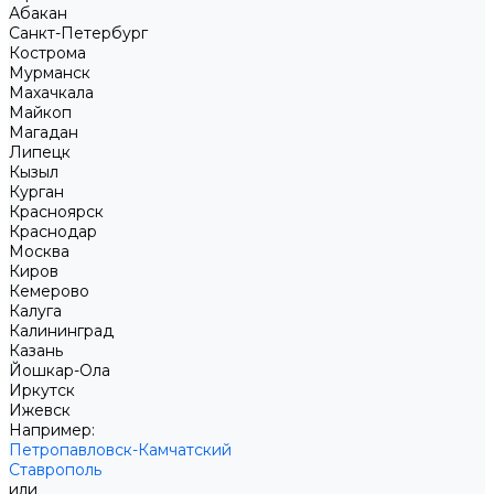
Абакан
Санкт-Петербург
Кострома
Мурманск
Махачкала
Майкоп
Магадан
Липецк
Кызыл
Курган
Красноярск
Краснодар
Москва
Киров
Кемерово
Калуга
Калининград
Казань
Йошкар-Ола
Иркутск
Ижевск
Например:
Петропавловск-Камчатский
Ставрополь
или