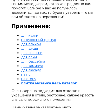
нашим менеджерам, которые с радостью вам
помогут. Если же у вас не получилось
дозвониться до нас, то будьте уверены что мы
вам обязательно перезвоним!
Применение:
для кухни
на кухонный фартук
для ванной
для душа
для спальни
для печи
для бассейна
для хаммама
для фасада
на пол
на стену
плитка мозаика весь каталог
Очень хорошо подходит для отделки и
украшения в отеле, ресторане, салоне красоты,
спа салоне, офисного помещения.
Цена указана за квадратный метр.