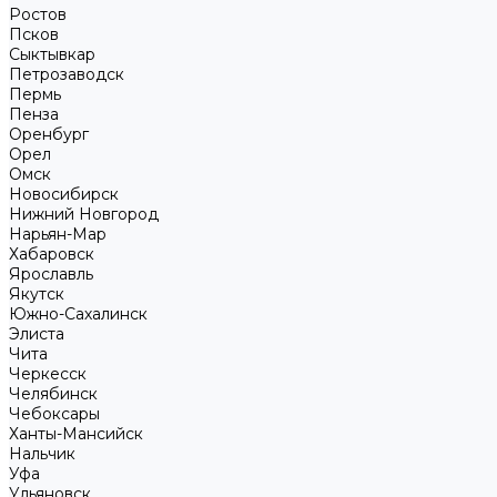
Ростов
Псков
Сыктывкар
Петрозаводск
Пермь
Пенза
Оренбург
Орел
Омск
Новосибирск
Нижний Новгород
Нарьян-Мар
Хабаровск
Ярославль
Якутск
Южно-Сахалинск
Элиста
Чита
Черкесск
Челябинск
Чебоксары
Ханты-Мансийск
Нальчик
Уфа
Ульяновск