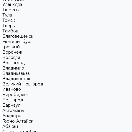
Улан-Удэ
Тюмень
Тула
Томск
Тверь
Тамбов
Благовещенск
Екатеринбург
Грозный
Воронеж
Вологда
Волгоград
Владимир
Владикавказ
Владивосток
Великий Новгород
Иваново
Биробиджан
Белгород
Барнаул
Астрахань
Анадырь
Горно-Алтайск
Абакан
Санкт-Петербург