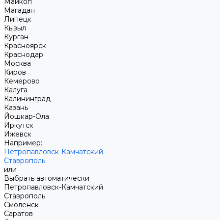
Майкоп
Магадан
Липецк
Кызыл
Курган
Красноярск
Краснодар
Москва
Киров
Кемерово
Калуга
Калининград
Казань
Йошкар-Ола
Иркутск
Ижевск
Например:
Петропавловск-Камчатский
Ставрополь
или
Выбрать автоматически
Петропавловск-Камчатский
Ставрополь
Смоленск
Саратов