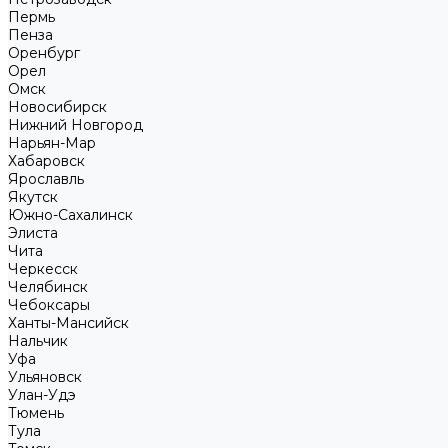
Пермь
Пенза
Оренбург
Орел
Омск
Новосибирск
Нижний Новгород
Нарьян-Мар
Хабаровск
Ярославль
Якутск
Южно-Сахалинск
Элиста
Чита
Черкесск
Челябинск
Чебоксары
Ханты-Мансийск
Нальчик
Уфа
Ульяновск
Улан-Удэ
Тюмень
Тула