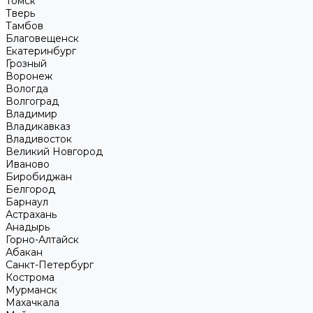
Томск
Тверь
Тамбов
Благовещенск
Екатеринбург
Грозный
Воронеж
Вологда
Волгоград
Владимир
Владикавказ
Владивосток
Великий Новгород
Иваново
Биробиджан
Белгород
Барнаул
Астрахань
Анадырь
Горно-Алтайск
Абакан
Санкт-Петербург
Кострома
Мурманск
Махачкала