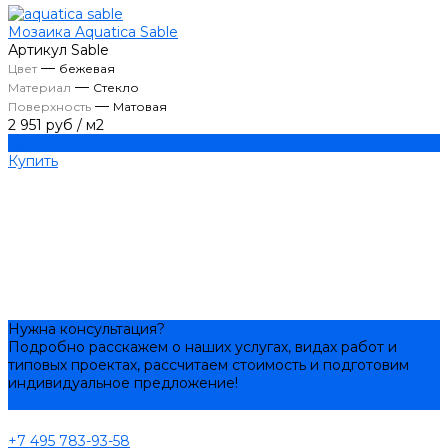
Мозаика Aquatica Sable
Артикул
Sable
—
Цвет
бежевая
—
Материал
Стекло
—
Поверхность
Матовая
2 951 руб
/
м2
Купить
Купить
Нужна консультация?
Подробно расскажем о наших услугах, видах работ и
типовых проектах, рассчитаем стоимость и подготовим
индивидуальное предложение!
Задать вопрос
+7 495 783-93-58