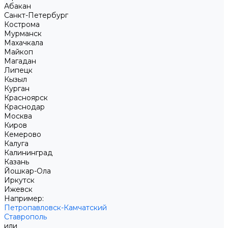
Абакан
Санкт-Петербург
Кострома
Мурманск
Махачкала
Майкоп
Магадан
Липецк
Кызыл
Курган
Красноярск
Краснодар
Москва
Киров
Кемерово
Калуга
Калининград
Казань
Йошкар-Ола
Иркутск
Ижевск
Например:
Петропавловск-Камчатский
Ставрополь
или