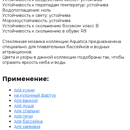
Устойчивость к перепадам температур: устойчива
Водопоглащение: ноль
Устойчивость к свету: устойчива
Морозоустойчивость: устойчива
Устойчивость к скольжению босиком: класс B
Устойчивость к скольжению в обуви: R9
Стеклянная мозаика коллекции Aquatica предназначена
специально для плавательных бассейнов и водных
аттракционов.
Цвета и узоры в данной коллекции подобраны так, чтобы
отразить яркость неба и воды.
Применение:
для кухни
на кухонный фартук
для ванной
для душа
для спальни
для печи
для бассейна
для хаммама