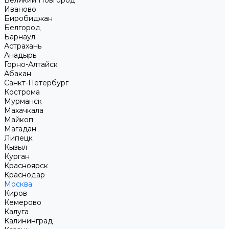
Великий Новгород
Иваново
Биробиджан
Белгород
Барнаул
Астрахань
Анадырь
Горно-Алтайск
Абакан
Санкт-Петербург
Кострома
Мурманск
Махачкала
Майкоп
Магадан
Липецк
Кызыл
Курган
Красноярск
Краснодар
Москва
Киров
Кемерово
Калуга
Калининград