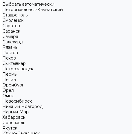
Выбрать автоматически
Петропавловск-Камчатский
Ставрополь
Смоленск
Саратов
Саранск
Самара
Салехард
Рязань
Ростов
Псков
Сыктывкар
Петрозаводск
Пермь
Пенза
Оренбург
Орел
Омск
Новосибирск
Нижний Новгород
Нарьян-Мар
Хабаровск
Ярославль
Якутск
Южно-Сахалинск