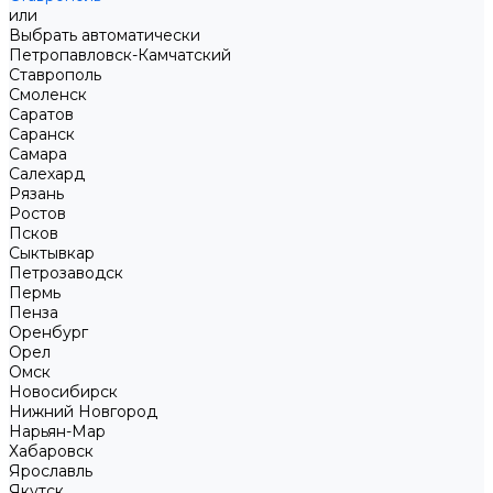
или
Выбрать автоматически
Петропавловск-Камчатский
Ставрополь
Смоленск
Саратов
Саранск
Самара
Салехард
Рязань
Ростов
Псков
Сыктывкар
Петрозаводск
Пермь
Пенза
Оренбург
Орел
Омск
Новосибирск
Нижний Новгород
Нарьян-Мар
Хабаровск
Ярославль
Якутск