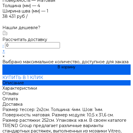
Поверхность
—
Матовая
Толщина (мм)
—
4
Ширина шва (мм)
—
1
38 431 руб
/
Нашли дешевле?
Рассчитать доставку
-
+
×
Выбрано максимальное количество, доступное для заказа
В корзину
ДОБАВЛЕНО
КУПИТЬ В 1 КЛИК
Описание
Характеристики
Отзывы
Оплата
Доставка
Размер тессер: 2х2см. Толщина: 4мм. Шов: 1мм.
Поверхность: матовая. Размер модуля: 10,5 х 31,6 см.
Размер растяжки: 252см. Упаковка: кв.м. В своем каталоге
TREND Group предлагает различные варианты
стандартных растяжек, выполненных из мозаики Vitreo,