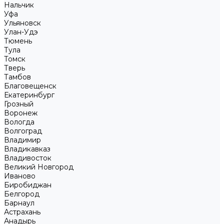
Нальчик
Уфа
Ульяновск
Улан-Удэ
Тюмень
Тула
Томск
Тверь
Тамбов
Благовещенск
Екатеринбург
Грозный
Воронеж
Вологда
Волгоград
Владимир
Владикавказ
Владивосток
Великий Новгород
Иваново
Биробиджан
Белгород
Барнаул
Астрахань
Анадырь