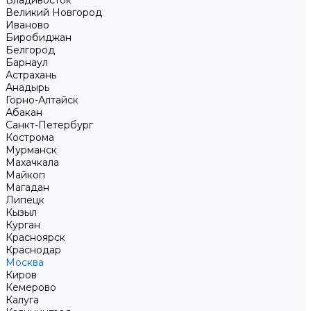
Владивосток
Великий Новгород
Иваново
Биробиджан
Белгород
Барнаул
Астрахань
Анадырь
Горно-Алтайск
Абакан
Санкт-Петербург
Кострома
Мурманск
Махачкала
Майкоп
Магадан
Липецк
Кызыл
Курган
Красноярск
Краснодар
Москва
Киров
Кемерово
Калуга