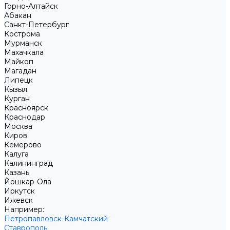
Горно-Алтайск
Абакан
Санкт-Петербург
Кострома
Мурманск
Махачкала
Майкоп
Магадан
Липецк
Кызыл
Курган
Красноярск
Краснодар
Москва
Киров
Кемерово
Калуга
Калининград
Казань
Йошкар-Ола
Иркутск
Ижевск
Например:
Петропавловск-Камчатский
Ставрополь