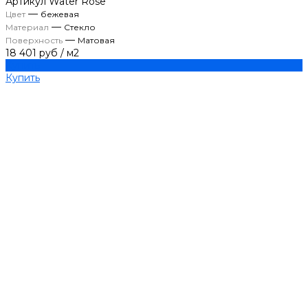
Артикул
Water Rose
—
Цвет
бежевая
—
Материал
Стекло
—
Поверхность
Матовая
18 401 руб
/
м2
Купить
Купить