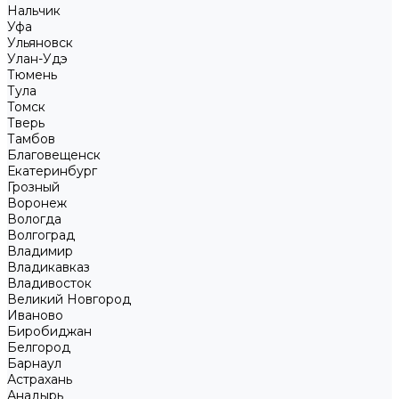
Нальчик
Уфа
Ульяновск
Улан-Удэ
Тюмень
Тула
Томск
Тверь
Тамбов
Благовещенск
Екатеринбург
Грозный
Воронеж
Вологда
Волгоград
Владимир
Владикавказ
Владивосток
Великий Новгород
Иваново
Биробиджан
Белгород
Барнаул
Астрахань
Анадырь