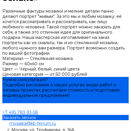
Различные фактуры мозаики и мелкие детали панно
делают портрет "живым". За это мы и любим мозаику: её
хочется рассматривать и рассматривать, как лицо
любимого человека. Такой портрет можно заказать для
себя, а также это отличная идея для оригинального
подарка. Наша мастерская изготавливает на заказ
портреты как из смальты, так и из стеклянной мозаики,
любого нужного вам размера. Портрет возможно создать
по вашей фотографии.
Материал
—
Стеклянная мозаика
Размер
—
60х40 см
Цвет
—
Черный, белый, синий цвета
Ценовая категория
—
от 50 000 рублей
Нужна консультация?
Подробно расскажем о наших услугах, видах работ и
типовых проектах, рассчитаем стоимость и подготовим
индивидуальное предложение!
Задать вопрос
+7 495 783-93-58
Заказать звонок
mosaika@kb-ferrum.ru
г. Москва, ул. Трофимова, д. 16А