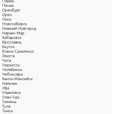
Пермь
Пенза
Оренбург
Орел
Омск
Новосибирск
Нижний Новгород
Нарьян-Мар
Хабаровск
Ярославль
Якутск
Южно-Сахалинск
Элиста
Чита
Черкесск
Челябинск
Чебоксары
Ханты-Мансийск
Нальчик
Уфа
Ульяновск
Улан-Удэ
Тюмень
Тула
Томск