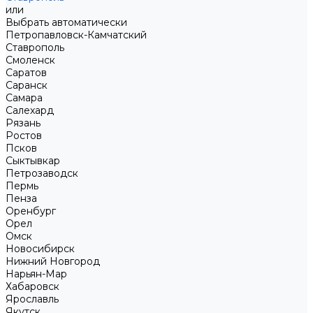
или
Выбрать автоматически
Петропавловск-Камчатский
Ставрополь
Смоленск
Саратов
Саранск
Самара
Салехард
Рязань
Ростов
Псков
Сыктывкар
Петрозаводск
Пермь
Пенза
Оренбург
Орел
Омск
Новосибирск
Нижний Новгород
Нарьян-Мар
Хабаровск
Ярославль
Якутск