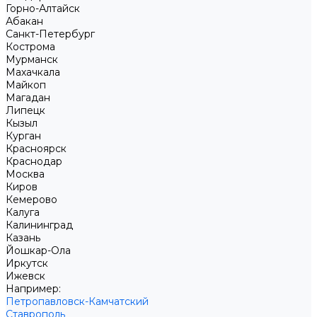
Горно-Алтайск
Абакан
Санкт-Петербург
Кострома
Мурманск
Махачкала
Майкоп
Магадан
Липецк
Кызыл
Курган
Красноярск
Краснодар
Москва
Киров
Кемерово
Калуга
Калининград
Казань
Йошкар-Ола
Иркутск
Ижевск
Например:
Петропавловск-Камчатский
Ставрополь