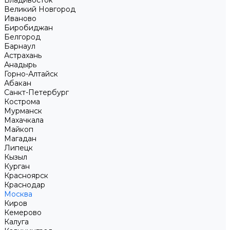
Владивосток
Великий Новгород
Иваново
Биробиджан
Белгород
Барнаул
Астрахань
Анадырь
Горно-Алтайск
Абакан
Санкт-Петербург
Кострома
Мурманск
Махачкала
Майкоп
Магадан
Липецк
Кызыл
Курган
Красноярск
Краснодар
Москва
Киров
Кемерово
Калуга