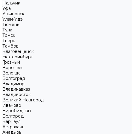
Нальчик
Уфа
Ульяновск
Улан-Удэ
Тюмень
Тула
Томск
Тверь
Тамбов
Благовещенск
Екатеринбург
Грозный
Воронеж
Вологда
Волгоград
Владимир
Владикавказ
Владивосток
Великий Новгород
Иваново
Биробиджан
Белгород
Барнаул
Астрахань
Анадырь