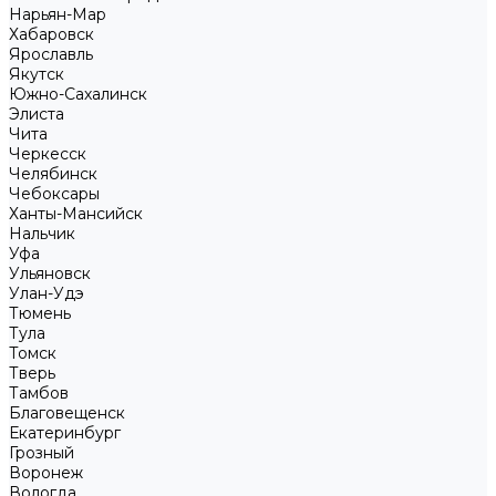
Нарьян-Мар
Хабаровск
Ярославль
Якутск
Южно-Сахалинск
Элиста
Чита
Черкесск
Челябинск
Чебоксары
Ханты-Мансийск
Нальчик
Уфа
Ульяновск
Улан-Удэ
Тюмень
Тула
Томск
Тверь
Тамбов
Благовещенск
Екатеринбург
Грозный
Воронеж
Вологда