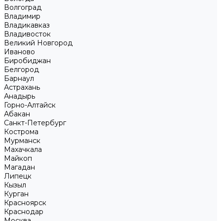
Волгоград
Владимир
Владикавказ
Владивосток
Великий Новгород
Иваново
Биробиджан
Белгород
Барнаул
Астрахань
Анадырь
Горно-Алтайск
Абакан
Санкт-Петербург
Кострома
Мурманск
Махачкала
Майкоп
Магадан
Липецк
Кызыл
Курган
Красноярск
Краснодар
Москва