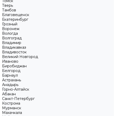
Томск
Тверь
Тамбов
Благовещенск
Екатеринбург
Грозный
Воронеж
Вологда
Волгоград
Владимир
Владикавказ
Владивосток
Великий Новгород
Иваново
Биробиджан
Белгород
Барнаул
Астрахань
Анадырь
Горно-Алтайск
Абакан
Санкт-Петербург
Кострома
Мурманск
Махачкала