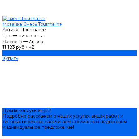
Мозаика Смесь Tourmaline
Артикул
Tourmaline
—
Цвет
фиолетовая
—
Материал
Стекло
11 183 руб
/
м2
Купить
Купить
Нужна консультация?
Подробно расскажем о наших услугах, видах работ и
типовых проектах, рассчитаем стоимость и подготовим
индивидуальное предложение!
Задать вопрос