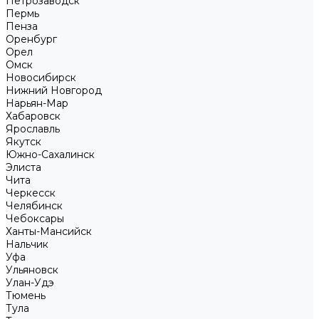
Петрозаводск
Пермь
Пенза
Оренбург
Орел
Омск
Новосибирск
Нижний Новгород
Нарьян-Мар
Хабаровск
Ярославль
Якутск
Южно-Сахалинск
Элиста
Чита
Черкесск
Челябинск
Чебоксары
Ханты-Мансийск
Нальчик
Уфа
Ульяновск
Улан-Удэ
Тюмень
Тула