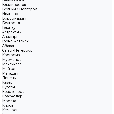
Владикавказ
Владивосток
Великий Новгород
Иваново
Биробиджан
Белгород
Барнаул
Астрахань
Анадырь
Горно-Алтайск
Абакан
Санкт-Петербург
Кострома
Мурманск
Махачкала
Майкоп
Магадан
Липецк
Кызыл
Курган
Красноярск
Краснодар
Москва
Киров
Кемерово