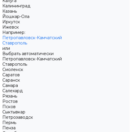
Калуга
Калининград
Казань
Йошкар-Ола
Иркутск
Ижевск
Например:
Петропавловск-Камчатский
Ставрополь
или
Выбрать автоматически
Петропавловск-Камчатский
Ставрополь
Смоленск
Саратов
Саранск
Самара
Салехард
Рязань
Ростов
Псков
Сыктывкар
Петрозаводск
Пермь
Пенза