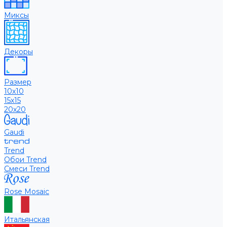
Миксы
Декоры
Размер
10х10
15х15
20х20
Gaudi
Trend
Обои Trend
Смеси Trend
Rose Mosaic
Итальянская