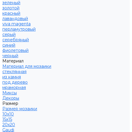
зеленый
золотой
красный
лавандовый
viva magenta
перламутровый
серый
серебряный
синий
фиолетовый
черный
Материал
Материал для мозаики
стеклянная
из камня
под дерево
мраморная
Миксы
Декоры
Размер
Размер мозаики
10х10
15х15
20х20
Gaudi