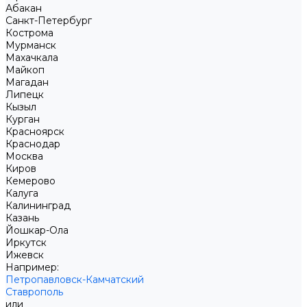
Абакан
Санкт-Петербург
Кострома
Мурманск
Махачкала
Майкоп
Магадан
Липецк
Кызыл
Курган
Красноярск
Краснодар
Москва
Киров
Кемерово
Калуга
Калининград
Казань
Йошкар-Ола
Иркутск
Ижевск
Например:
Петропавловск-Камчатский
Ставрополь
или