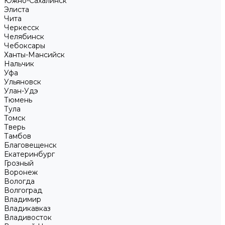
Южно-Сахалинск
Элиста
Чита
Черкесск
Челябинск
Чебоксары
Ханты-Мансийск
Нальчик
Уфа
Ульяновск
Улан-Удэ
Тюмень
Тула
Томск
Тверь
Тамбов
Благовещенск
Екатеринбург
Грозный
Воронеж
Вологда
Волгоград
Владимир
Владикавказ
Владивосток