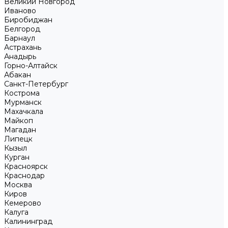
Великий Новгород
Иваново
Биробиджан
Белгород
Барнаул
Астрахань
Анадырь
Горно-Алтайск
Абакан
Санкт-Петербург
Кострома
Мурманск
Махачкала
Майкоп
Магадан
Липецк
Кызыл
Курган
Красноярск
Краснодар
Москва
Киров
Кемерово
Калуга
Калининград