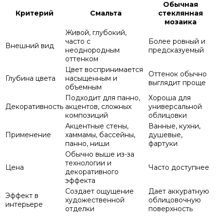
Обычная
Критерий
Смальта
стеклянная
мозаика
Живой, глубокий,
часто с
Более ровный и
Внешний вид
неоднородным
предсказуемый
оттенком
Цвет воспринимается
Оттенок обычно
Глубина цвета
насыщенным и
выглядит проще
объемным
Подходит для панно,
Хороша для
Декоративность
акцентов, сложных
универсальной
композиций
облицовки
Акцентные стены,
Ванные, кухни,
Применение
хаммамы, бассейны,
душевые,
панно, ниши
фартуки
Обычно выше из-за
технологии и
Цена
Часто доступнее
декоративного
эффекта
Создает ощущение
Дает аккуратную
Эффект в
художественной
облицовочную
интерьере
отделки
поверхность