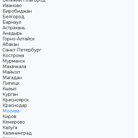
Великий Новгород
Иваново
Биробиджан
Белгород
Барнаул
Астрахань
Анадырь
Горно-Алтайск
Абакан
Санкт-Петербург
Кострома
Мурманск
Махачкала
Майкоп
Магадан
Липецк
Кызыл
Курган
Красноярск
Краснодар
Москва
Киров
Кемерово
Калуга
Калининград