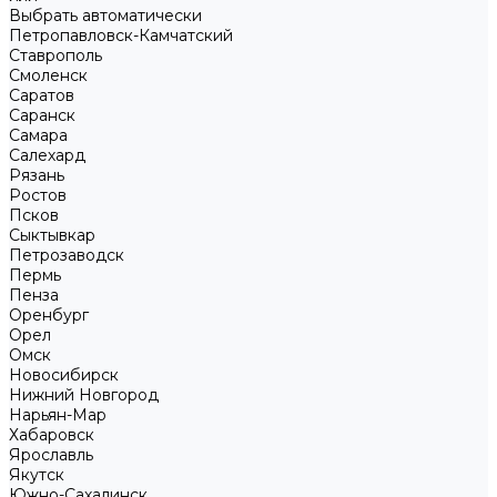
Выбрать автоматически
Петропавловск-Камчатский
Ставрополь
Смоленск
Саратов
Саранск
Самара
Салехард
Рязань
Ростов
Псков
Сыктывкар
Петрозаводск
Пермь
Пенза
Оренбург
Орел
Омск
Новосибирск
Нижний Новгород
Нарьян-Мар
Хабаровск
Ярославль
Якутск
Южно-Сахалинск