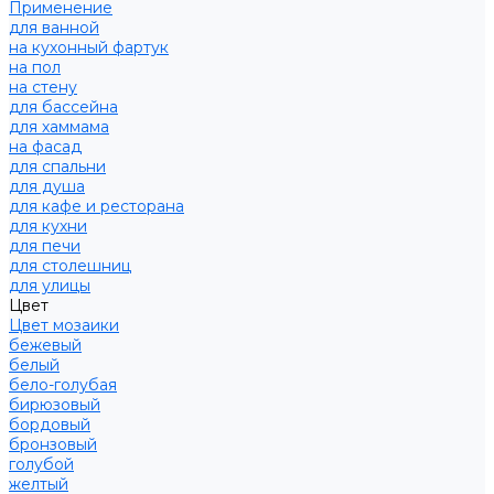
Применение
для ванной
на кухонный фартук
на пол
на стену
для бассейна
для хаммама
на фасад
для спальни
для душа
для кафе и ресторана
для кухни
для печи
для столешниц
для улицы
Цвет
Цвет мозаики
бежевый
белый
бело-голубая
бирюзовый
бордовый
бронзовый
голубой
желтый