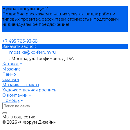
Нужна консультация?
Подробно расскажем о наших услугах, видах работ и
типовых проектах, рассчитаем стоимость и подготовим
индивидуальное предложение!
Задать вопрос
+7 495 783-93-58
Заказать звонок
mosaika@kb-ferrum.ru
г. Москва, ул. Трофимова, д. 16А
Каталог
Мозаика
Панно
Смальта
Мозаика на заказ
Художественная роспись
О компании
Помощь
Мы в соц. сетях
© 2026 «Феррум Дизайн»