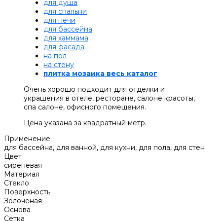
для душа
для спальни
для печи
для бассейна
для хаммама
для фасада
на пол
на стену
плитка мозаика весь каталог
Очень хорошо подходит для отделки и
украшения в отеле, ресторане, салоне красоты,
спа салоне, офисного помещения.
Цена указана за квадратный метр.
Применение
для бассейна, для ванной, для кухни, для пола, для стен
Цвет
сиреневая
Материал
Стекло
Поверхность
Золоченая
Основа
Сетка