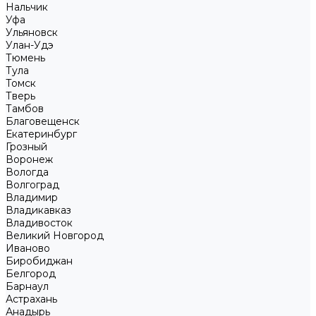
Нальчик
Уфа
Ульяновск
Улан-Удэ
Тюмень
Тула
Томск
Тверь
Тамбов
Благовещенск
Екатеринбург
Грозный
Воронеж
Вологда
Волгоград
Владимир
Владикавказ
Владивосток
Великий Новгород
Иваново
Биробиджан
Белгород
Барнаул
Астрахань
Анадырь