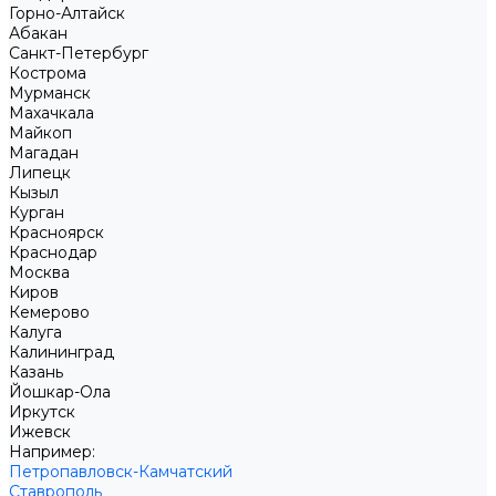
Горно-Алтайск
Абакан
Санкт-Петербург
Кострома
Мурманск
Махачкала
Майкоп
Магадан
Липецк
Кызыл
Курган
Красноярск
Краснодар
Москва
Киров
Кемерово
Калуга
Калининград
Казань
Йошкар-Ола
Иркутск
Ижевск
Например:
Петропавловск-Камчатский
Ставрополь