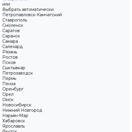
или
Выбрать автоматически
Петропавловск-Камчатский
Ставрополь
Смоленск
Саратов
Саранск
Самара
Салехард
Рязань
Ростов
Псков
Сыктывкар
Петрозаводск
Пермь
Пенза
Оренбург
Орел
Омск
Новосибирск
Нижний Новгород
Нарьян-Мар
Хабаровск
Ярославль
Якутск