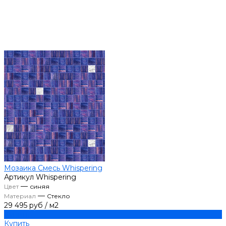
Мозаика Смесь Whispering
Артикул
Whispering
—
Цвет
синяя
—
Материал
Стекло
29 495 руб
/
м2
Купить
Купить