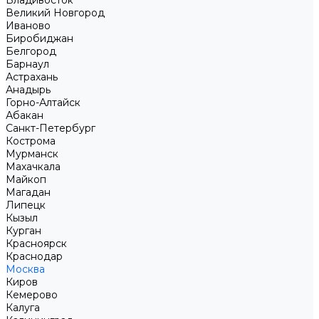
Владивосток
Великий Новгород
Иваново
Биробиджан
Белгород
Барнаул
Астрахань
Анадырь
Горно-Алтайск
Абакан
Санкт-Петербург
Кострома
Мурманск
Махачкала
Майкоп
Магадан
Липецк
Кызыл
Курган
Красноярск
Краснодар
Москва
Киров
Кемерово
Калуга