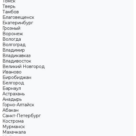
Томск
Тверь
Тамбов
Благовещенск
Екатеринбург
Грозный
Воронеж
Вологда
Волгоград
Владимир
Владикавказ
Владивосток
Великий Новгород
Иваново
Биробиджан
Белгород
Барнаул
Астрахань
Анадырь
Горно-Алтайск
Абакан
Санкт-Петербург
Кострома
Мурманск
Махачкала