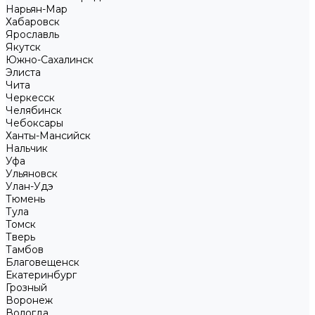
Нарьян-Мар
Хабаровск
Ярославль
Якутск
Южно-Сахалинск
Элиста
Чита
Черкесск
Челябинск
Чебоксары
Ханты-Мансийск
Нальчик
Уфа
Ульяновск
Улан-Удэ
Тюмень
Тула
Томск
Тверь
Тамбов
Благовещенск
Екатеринбург
Грозный
Воронеж
Вологда