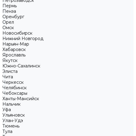
Петрозаводск
Пермь
Пенза
Оренбург
Орел
Омск
Новосибирск
Нижний Новгород
Нарьян-Мар
Хабаровск
Ярославль
Якутск
Южно-Сахалинск
Элиста
Чита
Черкесск
Челябинск
Чебоксары
Ханты-Мансийск
Нальчик
Уфа
Ульяновск
Улан-Удэ
Тюмень
Тула