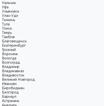
Нальчик
Уфа
Ульяновск
Улан-Удэ
Тюмень
Тула
Томск
Тверь
Тамбов
Благовещенск
Екатеринбург
Грозный
Воронеж
Вологда
Волгоград
Владимир
Владикавказ
Владивосток
Великий Новгород
Иваново
Биробиджан
Белгород
Барнаул
Астрахань
Анадырь