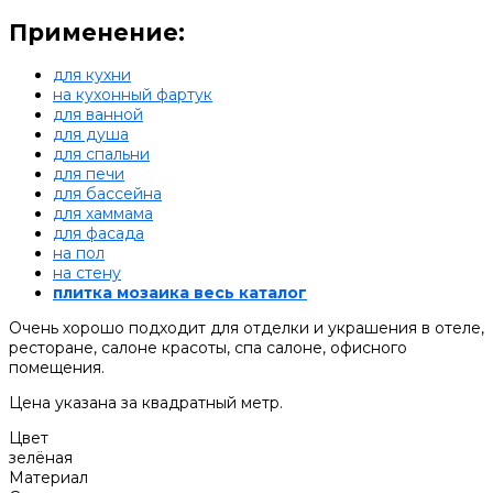
Применение:
для кухни
на кухонный фартук
для ванной
для душа
для спальни
для печи
для бассейна
для хаммама
для фасада
на пол
на стену
плитка мозаика весь каталог
Очень хорошо подходит для отделки и украшения в отеле,
ресторане, салоне красоты, спа салоне, офисного
помещения.
Цена указана за квадратный метр.
Цвет
зелёная
Материал