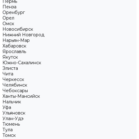
Пермь
Пенза
Оренбург
Орел
Омск
Новосибирск
Нижний Новгород
Нарьян-Мар
Хабаровск
Ярославль
Якутск
Южно-Сахалинск
Элиста
Чита
Черкесск
Челябинск
Чебоксары
Ханты-Мансийск
Нальчик
Уфа
Ульяновск
Улан-Удэ
Тюмень
Тула
Томск