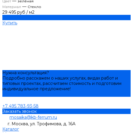
—
Цвет
зелёная
—
Материал
Стекло
29 495 руб
/
м2
Купить
Купить
Нужна консультация?
Подробно расскажем о наших услугах, видах работ и
типовых проектах, рассчитаем стоимость и подготовим
индивидуальное предложение!
Задать вопрос
+7 495 783-93-58
Заказать звонок
mosaika@kb-ferrum.ru
г. Москва, ул. Трофимова, д. 16А
Каталог