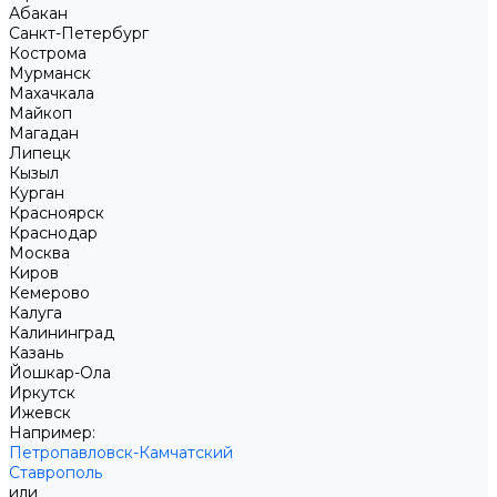
Абакан
Санкт-Петербург
Кострома
Мурманск
Махачкала
Майкоп
Магадан
Липецк
Кызыл
Курган
Красноярск
Краснодар
Москва
Киров
Кемерово
Калуга
Калининград
Казань
Йошкар-Ола
Иркутск
Ижевск
Например:
Петропавловск-Камчатский
Ставрополь
или