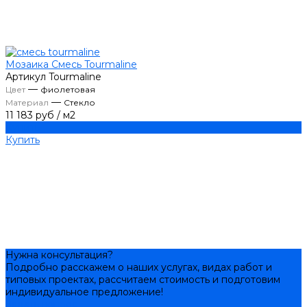
Мозаика Смесь Tourmaline
Артикул
Tourmaline
—
Цвет
фиолетовая
—
Материал
Стекло
11 183 руб
/
м2
Купить
Купить
Нужна консультация?
Подробно расскажем о наших услугах, видах работ и
типовых проектах, рассчитаем стоимость и подготовим
индивидуальное предложение!
Задать вопрос