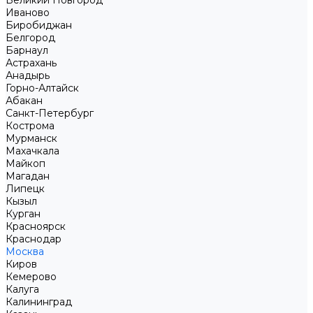
Великий Новгород
Иваново
Биробиджан
Белгород
Барнаул
Астрахань
Анадырь
Горно-Алтайск
Абакан
Санкт-Петербург
Кострома
Мурманск
Махачкала
Майкоп
Магадан
Липецк
Кызыл
Курган
Красноярск
Краснодар
Москва
Киров
Кемерово
Калуга
Калининград