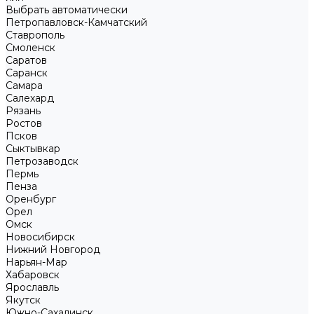
Выбрать автоматически
Петропавловск-Камчатский
Ставрополь
Смоленск
Саратов
Саранск
Самара
Салехард
Рязань
Ростов
Псков
Сыктывкар
Петрозаводск
Пермь
Пенза
Оренбург
Орел
Омск
Новосибирск
Нижний Новгород
Нарьян-Мар
Хабаровск
Ярославль
Якутск
Южно-Сахалинск