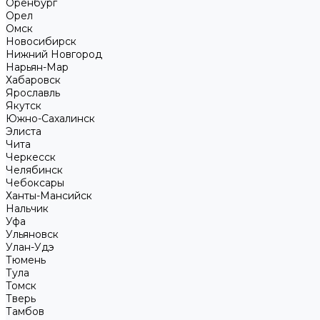
Оренбург
Орел
Омск
Новосибирск
Нижний Новгород
Нарьян-Мар
Хабаровск
Ярославль
Якутск
Южно-Сахалинск
Элиста
Чита
Черкесск
Челябинск
Чебоксары
Ханты-Мансийск
Нальчик
Уфа
Ульяновск
Улан-Удэ
Тюмень
Тула
Томск
Тверь
Тамбов