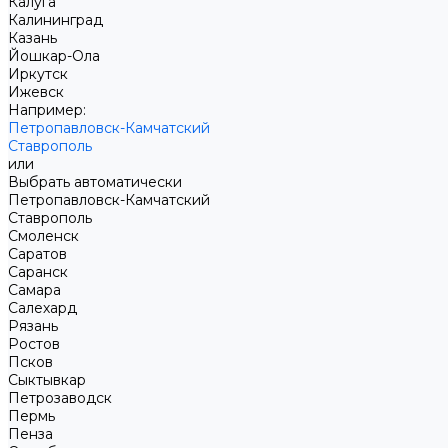
Калуга
Калининград
Казань
Йошкар-Ола
Иркутск
Ижевск
Например:
Петропавловск-Камчатский
Ставрополь
или
Выбрать автоматически
Петропавловск-Камчатский
Ставрополь
Смоленск
Саратов
Саранск
Самара
Салехард
Рязань
Ростов
Псков
Сыктывкар
Петрозаводск
Пермь
Пенза