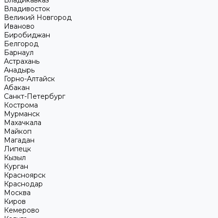
Владикавказ
Владивосток
Великий Новгород
Иваново
Биробиджан
Белгород
Барнаул
Астрахань
Анадырь
Горно-Алтайск
Абакан
Санкт-Петербург
Кострома
Мурманск
Махачкала
Майкоп
Магадан
Липецк
Кызыл
Курган
Красноярск
Краснодар
Москва
Киров
Кемерово