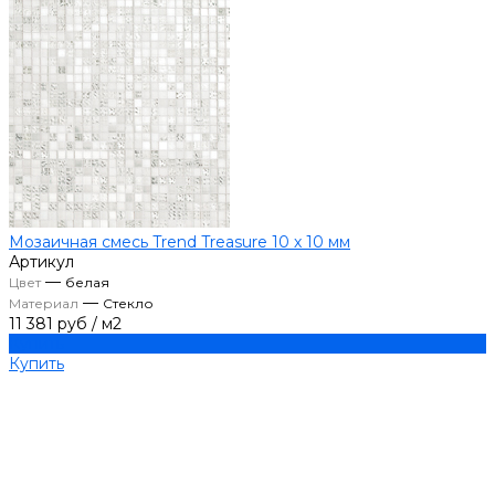
Мозаичная смесь Trend Treasure 10 х 10 мм
Артикул
—
Цвет
белая
—
Материал
Стекло
11 381 руб
/
м2
Купить
Купить