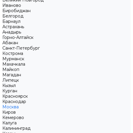
Великий Новгород
Иваново
Биробиджан
Белгород
Барнаул
Астрахань
Анадырь
Горно-Алтайск
Абакан
Санкт-Петербург
Кострома
Мурманск
Махачкала
Майкоп
Магадан
Липецк
Кызыл
Курган
Красноярск
Краснодар
Москва
Киров
Кемерово
Калуга
Калининград