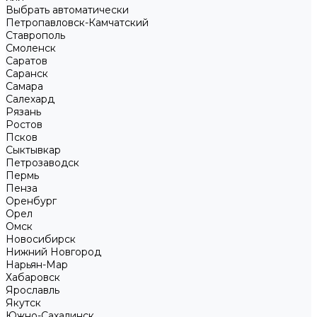
Выбрать автоматически
Петропавловск-Камчатский
Ставрополь
Смоленск
Саратов
Саранск
Самара
Салехард
Рязань
Ростов
Псков
Сыктывкар
Петрозаводск
Пермь
Пенза
Оренбург
Орел
Омск
Новосибирск
Нижний Новгород
Нарьян-Мар
Хабаровск
Ярославль
Якутск
Южно-Сахалинск