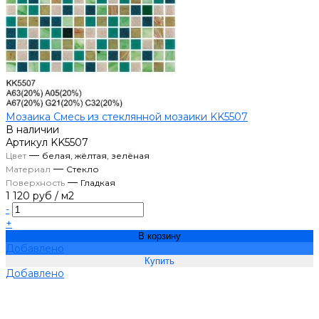
Мозаика Смесь из стеклянной мозаики KK5507
В наличии
Артикул
KK5507
—
Цвет
белая, жёлтая, зелёная
—
Материал
Стекло
—
Поверхность
Гладкая
1 120 руб
/
м2
-
+
В корзину
Добавлено
Добавлено