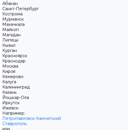
Абакан
Санкт-Петербург
Кострома
Мурманск
Махачкала
Майкоп
Магадан
Липецк
Кызыл
Курган
Красноярск
Краснодар
Москва
Киров
Кемерово
Калуга
Калининград
Казань
Йошкар-Ола
Иркутск
Ижевск
Например:
Петропавловск-Камчатский
Ставрополь
или