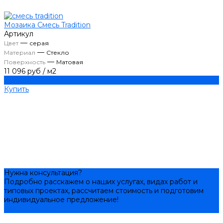
Мозаика Смесь Tradition
Артикул
—
Цвет
серая
—
Материал
Стекло
—
Поверхность
Матовая
11 096 руб
/
м2
Купить
Купить
Нужна консультация?
Подробно расскажем о наших услугах, видах работ и
типовых проектах, рассчитаем стоимость и подготовим
индивидуальное предложение!
Задать вопрос