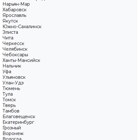
Нарьян-Мар
Хабаровск
Ярославль
Якутск
Южно-Сахалинск
Элиста
Чита
Черкесск
Челябинск
Чебоксары
Ханты-Мансийск
Нальчик
Уфа
Ульяновск
Улан-Удэ
Тюмень
Тула
Томск
Тверь
Тамбов
Благовещенск
Екатеринбург
Грозный
Воронеж
Вологда