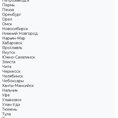
Петрозаводск
Пермь
Пенза
Оренбург
Орел
Омск
Новосибирск
Нижний Новгород
Нарьян-Мар
Хабаровск
Ярославль
Якутск
Южно-Сахалинск
Элиста
Чита
Черкесск
Челябинск
Чебоксары
Ханты-Мансийск
Нальчик
Уфа
Ульяновск
Улан-Удэ
Тюмень
Тула