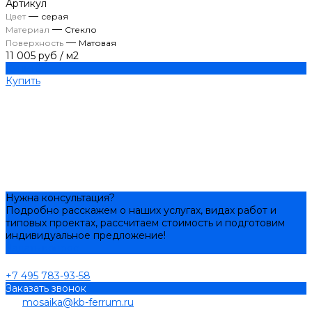
Артикул
—
Цвет
серая
—
Материал
Стекло
—
Поверхность
Матовая
11 005 руб
/
м2
Купить
Купить
Нужна консультация?
Подробно расскажем о наших услугах, видах работ и
типовых проектах, рассчитаем стоимость и подготовим
индивидуальное предложение!
Задать вопрос
+7 495 783-93-58
Заказать звонок
mosaika@kb-ferrum.ru