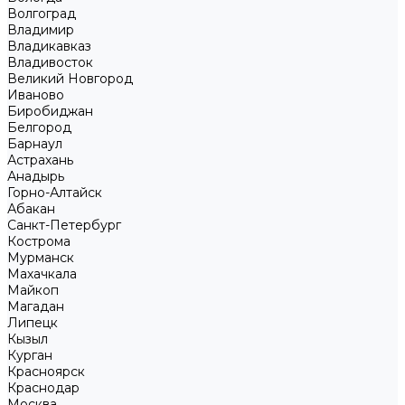
Волгоград
Владимир
Владикавказ
Владивосток
Великий Новгород
Иваново
Биробиджан
Белгород
Барнаул
Астрахань
Анадырь
Горно-Алтайск
Абакан
Санкт-Петербург
Кострома
Мурманск
Махачкала
Майкоп
Магадан
Липецк
Кызыл
Курган
Красноярск
Краснодар
Москва