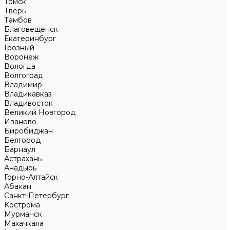
Томск
Тверь
Тамбов
Благовещенск
Екатеринбург
Грозный
Воронеж
Вологда
Волгоград
Владимир
Владикавказ
Владивосток
Великий Новгород
Иваново
Биробиджан
Белгород
Барнаул
Астрахань
Анадырь
Горно-Алтайск
Абакан
Санкт-Петербург
Кострома
Мурманск
Махачкала