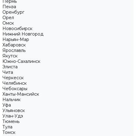
Пермь
Пенза
Оренбург
Орел
Омск
Новосибирск
Нижний Новгород
Нарьян-Мар
Хабаровск
Ярославль
Якутск
Южно-Сахалинск
Элиста
Чита
Черкесск
Челябинск
Чебоксары
Ханты-Мансийск
Нальчик
Уфа
Ульяновск
Улан-Удэ
Тюмень
Тула
Томск