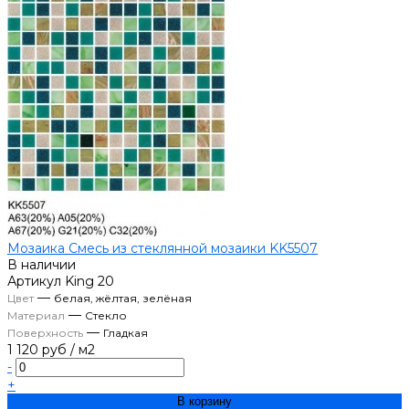
Мозаика Смесь из стеклянной мозаики KK5507
В наличии
Артикул
King 20
—
Цвет
белая, жёлтая, зелёная
—
Материал
Стекло
—
Поверхность
Гладкая
1 120 руб
/
м2
-
+
В корзину