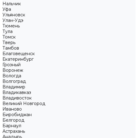
Нальчик
Уфа
Ульяновск
Улан-Удэ
Тюмень
Тула
Томск
Тверь
Тамбов
Благовещенск
Екатеринбург
Грозный
Воронеж
Вологда
Волгоград
Владимир
Владикавказ
Владивосток
Великий Новгород
Иваново
Биробиджан
Белгород
Барнаул
Астрахань
Анадырь