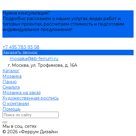
Нужна консультация?
Подробно расскажем о наших услугах, видах работ и
типовых проектах, рассчитаем стоимость и подготовим
индивидуальное предложение!
Задать вопрос
+7 495 783-93-58
Заказать звонок
mosaika@kb-ferrum.ru
г. Москва, ул. Трофимова, д. 16А
Каталог
Мозаика
Панно
Смальта
Мозаика на заказ
Художественная роспись
О компании
Помощь
Мы в соц. сетях
© 2026 «Феррум Дизайн»