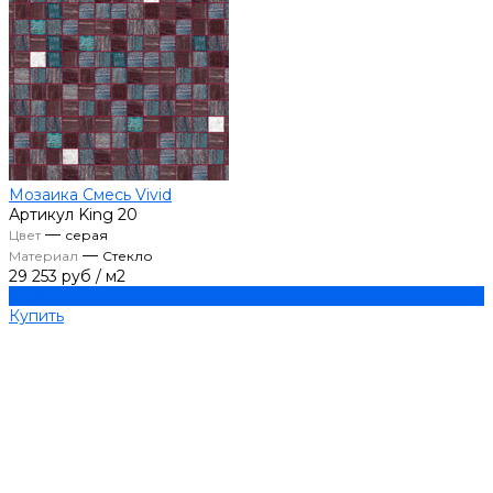
Мозаика Смесь Vivid
Артикул
King 20
—
Цвет
серая
—
Материал
Стекло
29 253 руб
/
м2
Купить
Купить