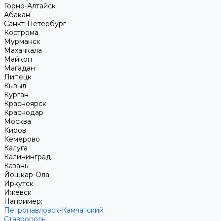
Горно-Алтайск
Абакан
Санкт-Петербург
Кострома
Мурманск
Махачкала
Майкоп
Магадан
Липецк
Кызыл
Курган
Красноярск
Краснодар
Москва
Киров
Кемерово
Калуга
Калининград
Казань
Йошкар-Ола
Иркутск
Ижевск
Например:
Петропавловск-Камчатский
Ставрополь