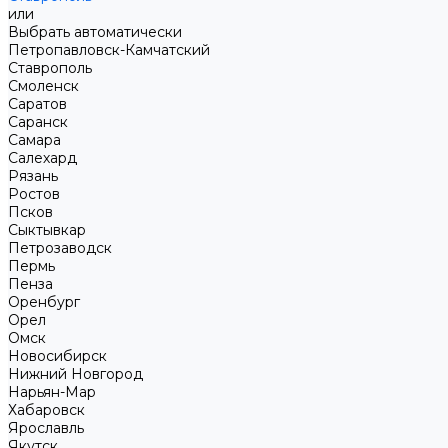
или
Выбрать автоматически
Петропавловск-Камчатский
Ставрополь
Смоленск
Саратов
Саранск
Самара
Салехард
Рязань
Ростов
Псков
Сыктывкар
Петрозаводск
Пермь
Пенза
Оренбург
Орел
Омск
Новосибирск
Нижний Новгород
Нарьян-Мар
Хабаровск
Ярославль
Якутск