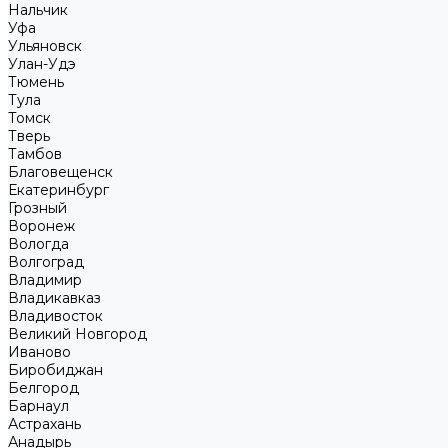
Нальчик
Уфа
Ульяновск
Улан-Удэ
Тюмень
Тула
Томск
Тверь
Тамбов
Благовещенск
Екатеринбург
Грозный
Воронеж
Вологда
Волгоград
Владимир
Владикавказ
Владивосток
Великий Новгород
Иваново
Биробиджан
Белгород
Барнаул
Астрахань
Анадырь