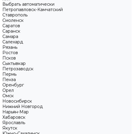
Выбрать автоматически
Петропавловск-Камчатский
Ставрополь
Смоленск
Саратов
Саранск
Самара
Салехард
Рязань
Ростов
Псков
Сыктывкар
Петрозаводск
Пермь
Пенза
Оренбург
Орел
Омск
Новосибирск
Нижний Новгород
Нарьян-Мар
Хабаровск
Ярославль
Якутск
Южно-Сахалинск