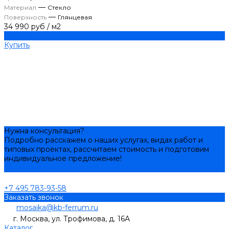
—
Материал
Стекло
—
Поверхность
Глянцевая
34 990 руб
/
м2
Купить
Купить
Нужна консультация?
Подробно расскажем о наших услугах, видах работ и
типовых проектах, рассчитаем стоимость и подготовим
индивидуальное предложение!
Задать вопрос
+7 495 783-93-58
Заказать звонок
mosaika@kb-ferrum.ru
г. Москва, ул. Трофимова, д. 16А
Каталог