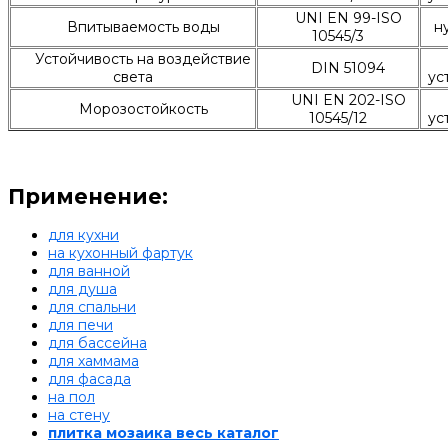
UNI EN 99-ISO
Впитываемость воды
н
10545/3
Устойчивость на воздействие
DIN 51094
света
ус
UNI EN 202-ISO
Морозостойкость
10545/12
ус
Применение:
для кухни
на кухонный фартук
для ванной
для душа
для спальни
для печи
для бассейна
для хаммама
для фасада
на пол
на стену
плитка мозаика весь каталог