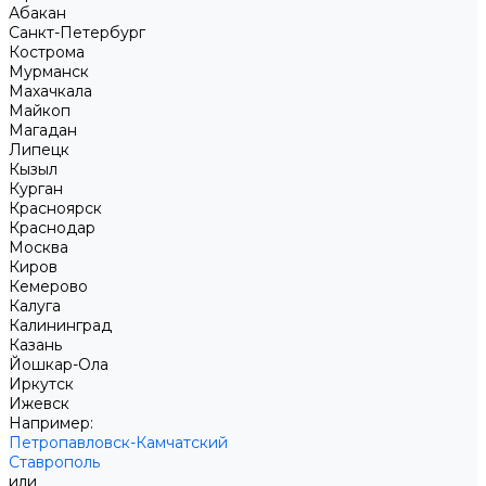
Абакан
Санкт-Петербург
Кострома
Мурманск
Махачкала
Майкоп
Магадан
Липецк
Кызыл
Курган
Красноярск
Краснодар
Москва
Киров
Кемерово
Калуга
Калининград
Казань
Йошкар-Ола
Иркутск
Ижевск
Например:
Петропавловск-Камчатский
Ставрополь
или