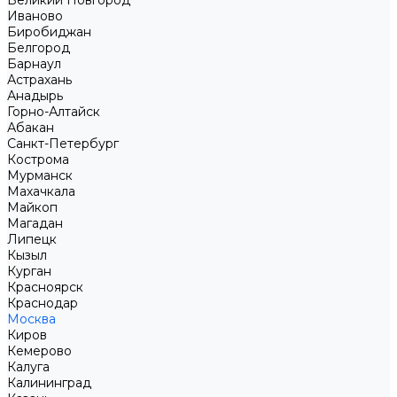
Великий Новгород
Иваново
Биробиджан
Белгород
Барнаул
Астрахань
Анадырь
Горно-Алтайск
Абакан
Санкт-Петербург
Кострома
Мурманск
Махачкала
Майкоп
Магадан
Липецк
Кызыл
Курган
Красноярск
Краснодар
Москва
Киров
Кемерово
Калуга
Калининград