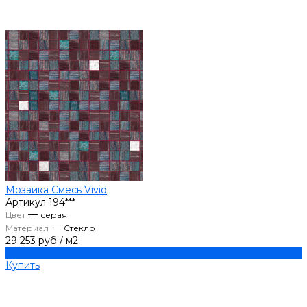
Мозаика Смесь Vivid
Артикул
194***
—
Цвет
серая
—
Материал
Стекло
29 253 руб
/
м2
Купить
Купить