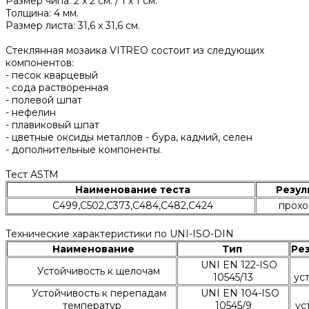
Размер чипа: 2 x 2 см. / 1 х 1 см.
Толщина: 4 мм.
Размер листа: 31,6 x 31,6 см.
Стеклянная мозаика VITREO состоит из следующих
компонентов:
- песок кварцевый
- сода растворенная
- полевой шпат
- нефелин
- плавиковый шпат
- цветные оксиды металлов - бура, кадмий, селен
- дополнительные компоненты.
Тест ASTM
Наименование теста
Резул
C499,C502,C373,C484,C482,C424
прохо
Технические характеристики по UNI-ISO-DIN
Наименование
Тип
Ре
UNI EN 122-ISO
Устойчивость к щелочам
10545/13
ус
Устойчивость к перепадам
UNI EN 104-ISO
температур
10545/9
ус