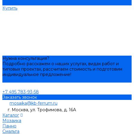
Купить
Купить
Нужна консультация?
Подробно расскажем о наших услугах, видах работ и
типовых проектах, рассчитаем стоимость и подготовим
индивидуальное предложение!
Задать вопрос
+7 495 783-93-58
Заказать звонок
mosaika@kb-ferrum.ru
г. Москва, ул. Трофимова, д. 16А
Каталог
Мозаика
Панно
Смальта