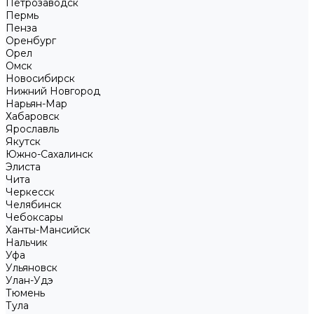
Петрозаводск
Пермь
Пенза
Оренбург
Орел
Омск
Новосибирск
Нижний Новгород
Нарьян-Мар
Хабаровск
Ярославль
Якутск
Южно-Сахалинск
Элиста
Чита
Черкесск
Челябинск
Чебоксары
Ханты-Мансийск
Нальчик
Уфа
Ульяновск
Улан-Удэ
Тюмень
Тула