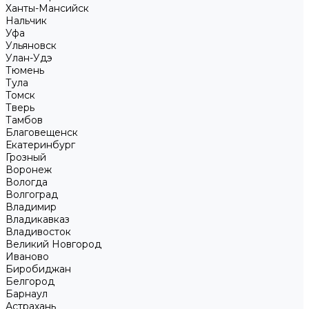
Ханты-Мансийск
Нальчик
Уфа
Ульяновск
Улан-Удэ
Тюмень
Тула
Томск
Тверь
Тамбов
Благовещенск
Екатеринбург
Грозный
Воронеж
Вологда
Волгоград
Владимир
Владикавказ
Владивосток
Великий Новгород
Иваново
Биробиджан
Белгород
Барнаул
Астрахань