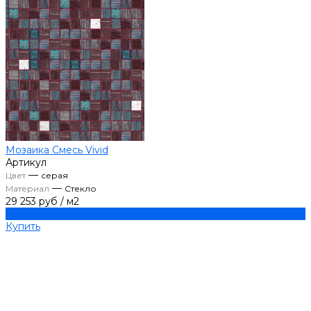
Мозаика Смесь Vivid
Артикул
—
Цвет
серая
—
Материал
Стекло
29 253 руб
/
м2
Купить
Купить