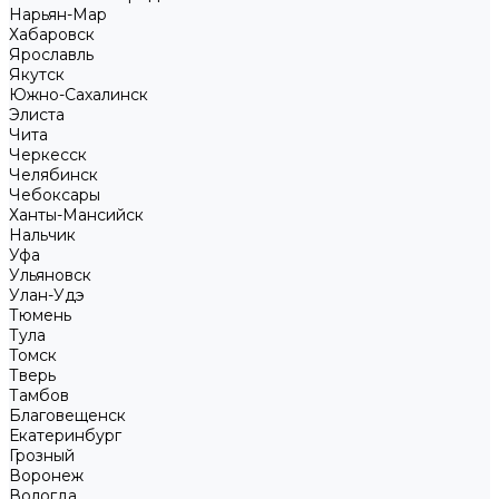
Нарьян-Мар
Хабаровск
Ярославль
Якутск
Южно-Сахалинск
Элиста
Чита
Черкесск
Челябинск
Чебоксары
Ханты-Мансийск
Нальчик
Уфа
Ульяновск
Улан-Удэ
Тюмень
Тула
Томск
Тверь
Тамбов
Благовещенск
Екатеринбург
Грозный
Воронеж
Вологда