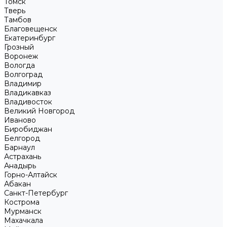
Томск
Тверь
Тамбов
Благовещенск
Екатеринбург
Грозный
Воронеж
Вологда
Волгоград
Владимир
Владикавказ
Владивосток
Великий Новгород
Иваново
Биробиджан
Белгород
Барнаул
Астрахань
Анадырь
Горно-Алтайск
Абакан
Санкт-Петербург
Кострома
Мурманск
Махачкала