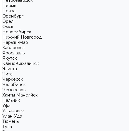
Петрозаводск
Пермь
Пенза
Оренбург
Орел
Омск
Новосибирск
Нижний Новгород
Нарьян-Мар
Хабаровск
Ярославль
Якутск
Южно-Сахалинск
Элиста
Чита
Черкесск
Челябинск
Чебоксары
Ханты-Мансийск
Нальчик
Уфа
Ульяновск
Улан-Удэ
Тюмень
Тула