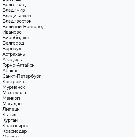
Волгоград
Владимир
Владикавказ
Владивосток
Великий Новгород
Иваново
Биробиджан
Белгород
Барнаул
Астрахань
Анадырь
Горно-Алтайск
Абакан
Санкт-Петербург
Кострома
Мурманск
Махачкала
Майкоп
Магадан
Липецк
Кызыл
Курган
Красноярск
Краснодар
Москва