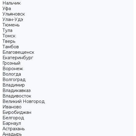
Нальчик
Уфа
Ульяновск
Улан-Удэ
Тюмень
Тула
Томск
Тверь
Тамбов
Благовещенск
Екатеринбург
Грозный
Воронеж
Вологда
Волгоград
Владимир
Владикавказ
Владивосток
Великий Новгород
Иваново
Биробиджан
Белгород
Барнаул
Астрахань
Анадырь