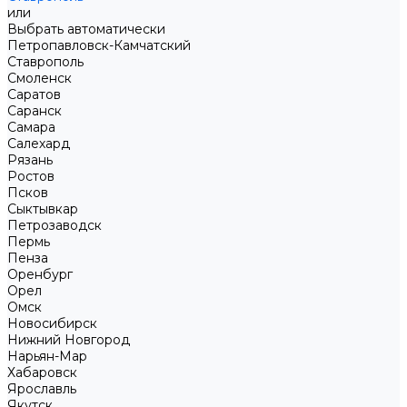
или
Выбрать автоматически
Петропавловск-Камчатский
Ставрополь
Смоленск
Саратов
Саранск
Самара
Салехард
Рязань
Ростов
Псков
Сыктывкар
Петрозаводск
Пермь
Пенза
Оренбург
Орел
Омск
Новосибирск
Нижний Новгород
Нарьян-Мар
Хабаровск
Ярославль
Якутск