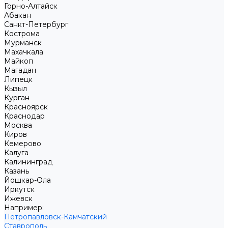
Горно-Алтайск
Абакан
Санкт-Петербург
Кострома
Мурманск
Махачкала
Майкоп
Магадан
Липецк
Кызыл
Курган
Красноярск
Краснодар
Москва
Киров
Кемерово
Калуга
Калининград
Казань
Йошкар-Ола
Иркутск
Ижевск
Например:
Петропавловск-Камчатский
Ставрополь