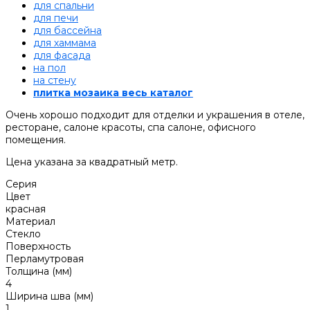
для спальни
для печи
для бассейна
для хаммама
для фасада
на пол
на стену
плитка мозаика весь каталог
Очень хорошо подходит для отделки и украшения в отеле,
ресторане, салоне красоты, спа салоне, офисного
помещения.
Цена указана за квадратный метр.
Серия
Цвет
красная
Материал
Стекло
Поверхность
Перламутровая
Толщина (мм)
4
Ширина шва (мм)
1