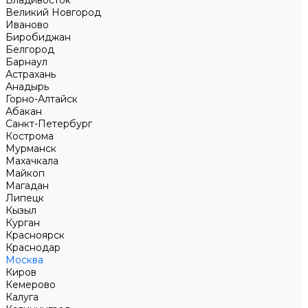
Владивосток
Великий Новгород
Иваново
Биробиджан
Белгород
Барнаул
Астрахань
Анадырь
Горно-Алтайск
Абакан
Санкт-Петербург
Кострома
Мурманск
Махачкала
Майкоп
Магадан
Липецк
Кызыл
Курган
Красноярск
Краснодар
Москва
Киров
Кемерово
Калуга