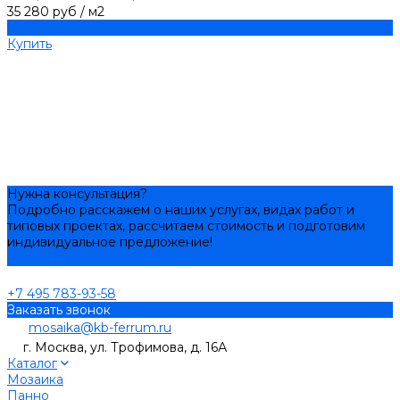
35 280 руб
/
м2
Купить
Купить
Нужна консультация?
Подробно расскажем о наших услугах, видах работ и
типовых проектах, рассчитаем стоимость и подготовим
индивидуальное предложение!
Задать вопрос
+7 495 783-93-58
Заказать звонок
mosaika@kb-ferrum.ru
г. Москва, ул. Трофимова, д. 16А
Каталог
Мозаика
Панно