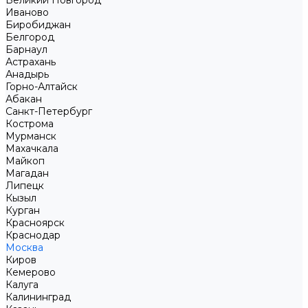
Великий Новгород
Иваново
Биробиджан
Белгород
Барнаул
Астрахань
Анадырь
Горно-Алтайск
Абакан
Санкт-Петербург
Кострома
Мурманск
Махачкала
Майкоп
Магадан
Липецк
Кызыл
Курган
Красноярск
Краснодар
Москва
Киров
Кемерово
Калуга
Калининград