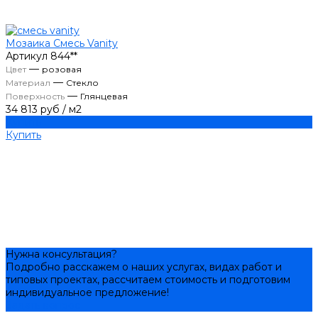
Мозаика Смесь Vanity
Артикул
844**
—
Цвет
розовая
—
Материал
Стекло
—
Поверхность
Глянцевая
34 813 руб
/
м2
Купить
Купить
Нужна консультация?
Подробно расскажем о наших услугах, видах работ и
типовых проектах, рассчитаем стоимость и подготовим
индивидуальное предложение!
Задать вопрос