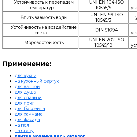
Устойчивость к перепадам
UNI EN 104-ISO
температур
10545/9
ус
UNI EN 99-ISO
Впитываемость воды
н
10545/3
Устойчивость на воздействие
DIN 51094
света
ус
UNI EN 202-ISO
Морозостойкость
10545/12
ус
Применение:
для кухни
на кухонный фартук
для ванной
для душа
для спальни
для печи
для бассейна
для хаммама
для фасада
на пол
на стену
плитка мозаика весь каталог