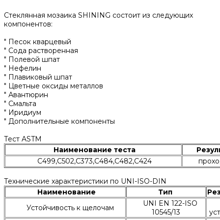
Стеклянная мозаика SHINING состоит из следующих
компонентов:
" Песок кварцевый
" Сода растворенная
" Полевой шпат
" Нефелин
" Плавиковый шпат
" Цветные оксиды металлов
" Авантюрин
" Смальта
" Иридиум
" Дополнительные компоненты
Тест ASTM
Наименование теста
Резул
C499,C502,C373,C484,C482,C424
прохо
Технические характеристики по UNI-ISO-DIN
Наименование
Тип
Ре
UNI EN 122-ISO
Устойчивость к щелочам
10545/13
ус