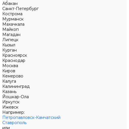
Абакан
Санкт-Петербург
Кострома
Мурманск
Махачкала
Майкоп
Магадан
Липецк
Кызыл
Курган
Красноярск
Краснодар
Москва
Киров
Кемерово
Калуга
Калининград
Казань
Йошкар-Ола
Иркутск
Ижевск
Например:
Петропавловск-Камчатский
Ставрополь
или