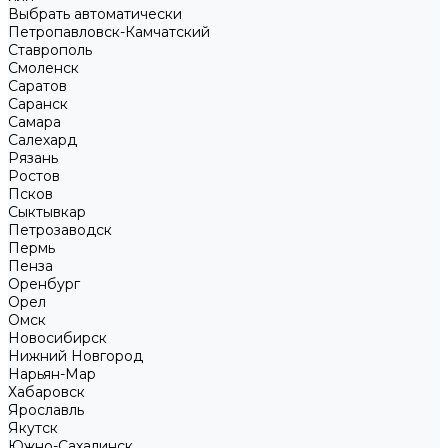
Выбрать автоматически
Петропавловск-Камчатский
Ставрополь
Смоленск
Саратов
Саранск
Самара
Салехард
Рязань
Ростов
Псков
Сыктывкар
Петрозаводск
Пермь
Пенза
Оренбург
Орел
Омск
Новосибирск
Нижний Новгород
Нарьян-Мар
Хабаровск
Ярославль
Якутск
Южно-Сахалинск