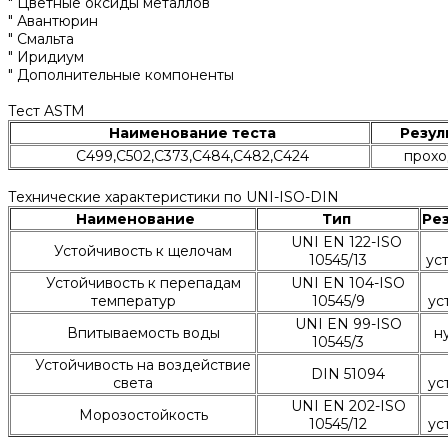
" Цветные оксиды металлов
" Авантюрин
" Смальта
" Иридиум
" Дополнительные компоненты
Тест ASTM
Наименование теста
Резул
C499,C502,C373,C484,C482,C424
прохо
Технические характеристики по UNI-ISO-DIN
Наименование
Тип
Ре
UNI EN 122-ISO
Устойчивость к щелочам
10545/13
ус
Устойчивость к перепадам
UNI EN 104-ISO
температур
10545/9
ус
UNI EN 99-ISO
Впитываемость воды
н
10545/3
Устойчивость на воздействие
DIN 51094
света
ус
UNI EN 202-ISO
Морозостойкость
10545/12
ус