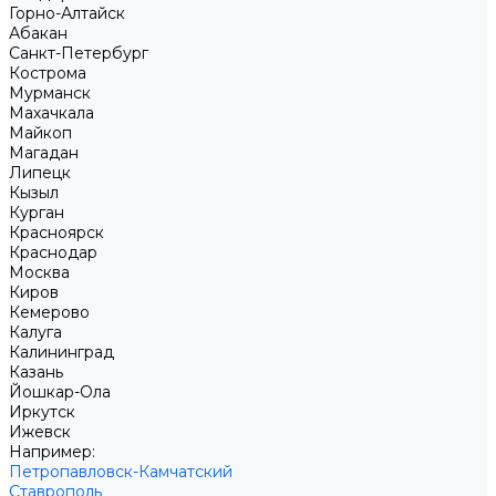
Горно-Алтайск
Абакан
Санкт-Петербург
Кострома
Мурманск
Махачкала
Майкоп
Магадан
Липецк
Кызыл
Курган
Красноярск
Краснодар
Москва
Киров
Кемерово
Калуга
Калининград
Казань
Йошкар-Ола
Иркутск
Ижевск
Например:
Петропавловск-Камчатский
Ставрополь