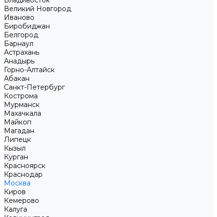
Владивосток
Великий Новгород
Иваново
Биробиджан
Белгород
Барнаул
Астрахань
Анадырь
Горно-Алтайск
Абакан
Санкт-Петербург
Кострома
Мурманск
Махачкала
Майкоп
Магадан
Липецк
Кызыл
Курган
Красноярск
Краснодар
Москва
Киров
Кемерово
Калуга