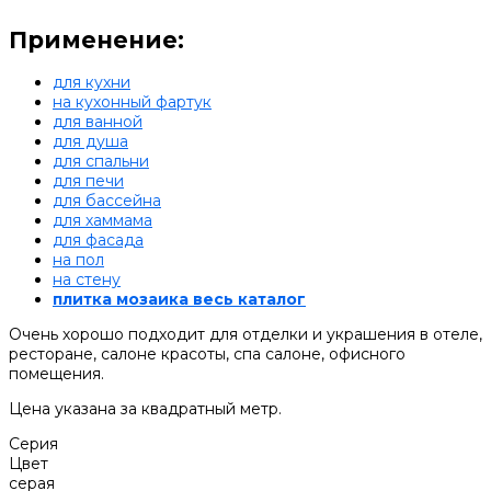
Применение:
для кухни
на кухонный фартук
для ванной
для душа
для спальни
для печи
для бассейна
для хаммама
для фасада
на пол
на стену
плитка мозаика весь каталог
Очень хорошо подходит для отделки и украшения в отеле,
ресторане, салоне красоты, спа салоне, офисного
помещения.
Цена указана за квадратный метр.
Серия
Цвет
серая