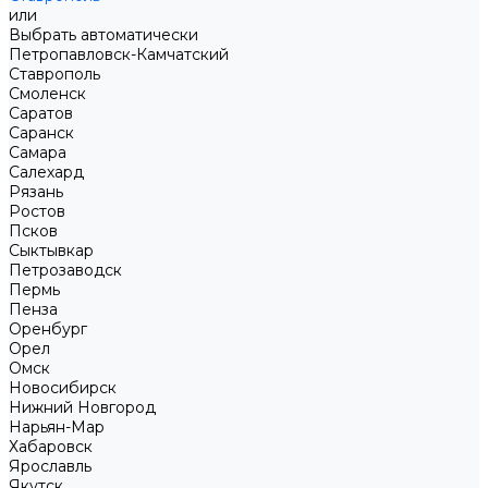
или
Выбрать автоматически
Петропавловск-Камчатский
Ставрополь
Смоленск
Саратов
Саранск
Самара
Салехард
Рязань
Ростов
Псков
Сыктывкар
Петрозаводск
Пермь
Пенза
Оренбург
Орел
Омск
Новосибирск
Нижний Новгород
Нарьян-Мар
Хабаровск
Ярославль
Якутск