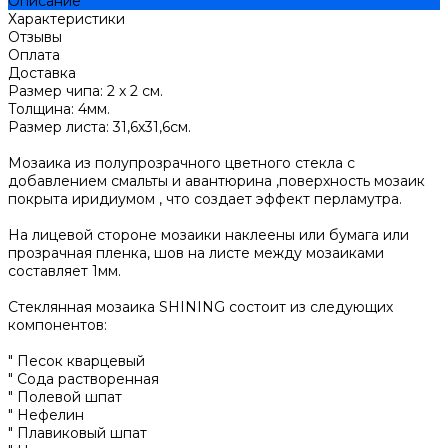
Описание
Характеристики
Отзывы
Оплата
Доставка
Размер чипа: 2 x 2 см.
Толщина: 4мм.
Размер листа: 31,6х31,6см.
Мозаика из полупрозрачного цветного стекла с
добавлением смальты и авантюрина ,поверхность мозаик
покрыта иридиумом , что создает эффект перламутра.
На лицевой стороне мозаики наклеены или бумага или
прозрачная пленка, шов на листе между мозаиками
составляет 1мм.
Стеклянная мозаика SHINING состоит из следующих
компонентов:
" Песок кварцевый
" Сода растворенная
" Полевой шпат
" Нефелин
" Плавиковый шпат