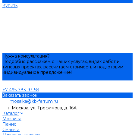
Купить
Купить
Нужна консультация?
Подробно расскажем о наших услугах, видах работ и
типовых проектах, рассчитаем стоимость и подготовим
индивидуальное предложение!
Задать вопрос
+7 495 783-93-58
Заказать звонок
mosaika@kb-ferrum.ru
г. Москва, ул. Трофимова, д. 16А
Каталог
Мозаика
Панно
Смальта