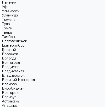
Нальчик
Уфа
Ульяновск
Улан-Удэ
Тюмень
Тула
Томск
Тверь
Тамбов
Благовещенск
Екатеринбург
Грозный
Воронеж
Вологда
Волгоград
Владимир
Владикавказ
Владивосток
Великий Новгород
Иваново
Биробиджан
Белгород
Барнаул
Астрахань
Анадырь