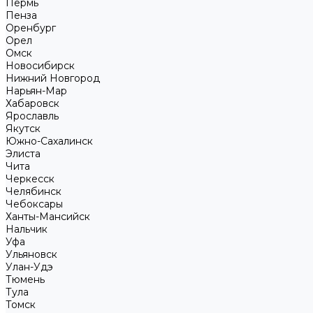
Пермь
Пенза
Оренбург
Орел
Омск
Новосибирск
Нижний Новгород
Нарьян-Мар
Хабаровск
Ярославль
Якутск
Южно-Сахалинск
Элиста
Чита
Черкесск
Челябинск
Чебоксары
Ханты-Мансийск
Нальчик
Уфа
Ульяновск
Улан-Удэ
Тюмень
Тула
Томск