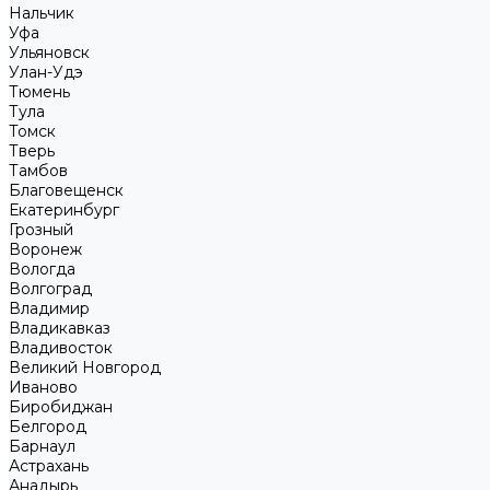
Нальчик
Уфа
Ульяновск
Улан-Удэ
Тюмень
Тула
Томск
Тверь
Тамбов
Благовещенск
Екатеринбург
Грозный
Воронеж
Вологда
Волгоград
Владимир
Владикавказ
Владивосток
Великий Новгород
Иваново
Биробиджан
Белгород
Барнаул
Астрахань
Анадырь