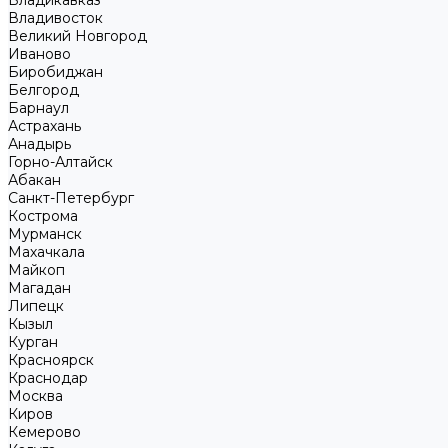
Владикавказ
Владивосток
Великий Новгород
Иваново
Биробиджан
Белгород
Барнаул
Астрахань
Анадырь
Горно-Алтайск
Абакан
Санкт-Петербург
Кострома
Мурманск
Махачкала
Майкоп
Магадан
Липецк
Кызыл
Курган
Красноярск
Краснодар
Москва
Киров
Кемерово