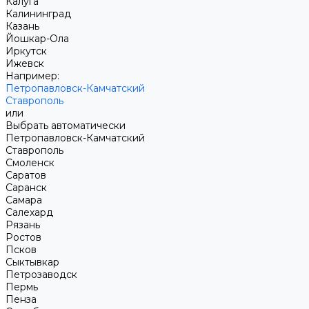
Калуга
Калининград
Казань
Йошкар-Ола
Иркутск
Ижевск
Например:
Петропавловск-Камчатский
Ставрополь
или
Выбрать автоматически
Петропавловск-Камчатский
Ставрополь
Смоленск
Саратов
Саранск
Самара
Салехард
Рязань
Ростов
Псков
Сыктывкар
Петрозаводск
Пермь
Пенза