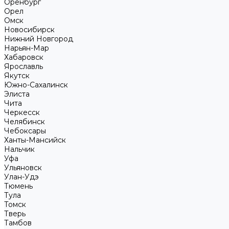
Оренбург
Орел
Омск
Новосибирск
Нижний Новгород
Нарьян-Мар
Хабаровск
Ярославль
Якутск
Южно-Сахалинск
Элиста
Чита
Черкесск
Челябинск
Чебоксары
Ханты-Мансийск
Нальчик
Уфа
Ульяновск
Улан-Удэ
Тюмень
Тула
Томск
Тверь
Тамбов