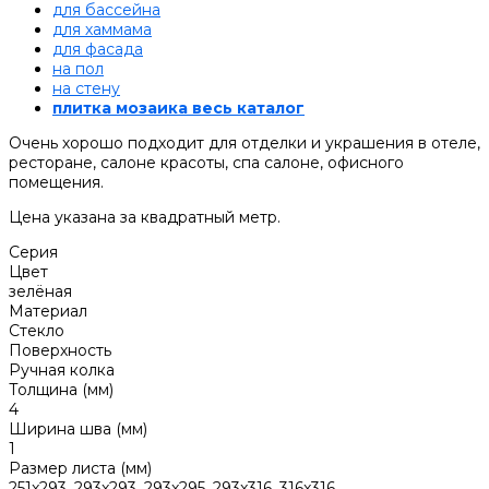
для бассейна
для хаммама
для фасада
на пол
на стену
плитка мозаика весь каталог
Очень хорошо подходит для отделки и украшения в отеле,
ресторане, салоне красоты, спа салоне, офисного
помещения.
Цена указана за квадратный метр.
Серия
Цвет
зелёная
Материал
Стекло
Поверхность
Ручная колка
Толщина (мм)
4
Ширина шва (мм)
1
Размер листа (мм)
251x293, 293x293, 293x295, 293x316, 316x316