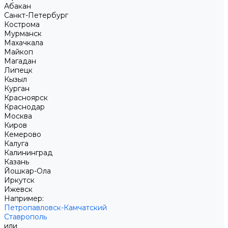
Абакан
Санкт-Петербург
Кострома
Мурманск
Махачкала
Майкоп
Магадан
Липецк
Кызыл
Курган
Красноярск
Краснодар
Москва
Киров
Кемерово
Калуга
Калининград
Казань
Йошкар-Ола
Иркутск
Ижевск
Например:
Петропавловск-Камчатский
Ставрополь
или