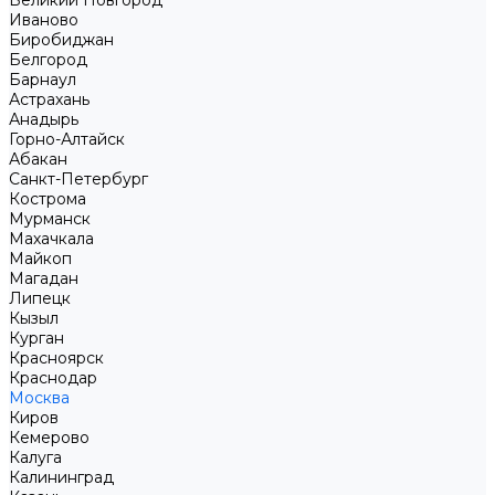
Великий Новгород
Иваново
Биробиджан
Белгород
Барнаул
Астрахань
Анадырь
Горно-Алтайск
Абакан
Санкт-Петербург
Кострома
Мурманск
Махачкала
Майкоп
Магадан
Липецк
Кызыл
Курган
Красноярск
Краснодар
Москва
Киров
Кемерово
Калуга
Калининград