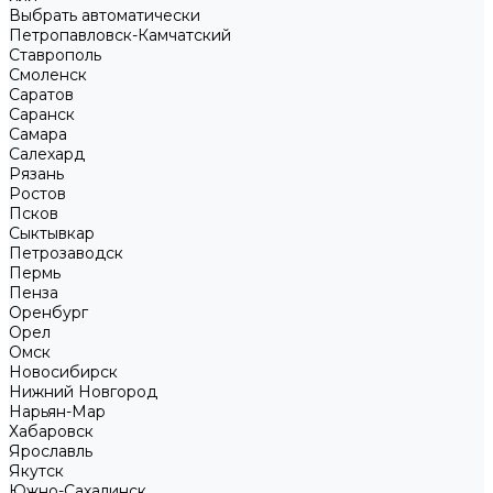
Выбрать автоматически
Петропавловск-Камчатский
Ставрополь
Смоленск
Саратов
Саранск
Самара
Салехард
Рязань
Ростов
Псков
Сыктывкар
Петрозаводск
Пермь
Пенза
Оренбург
Орел
Омск
Новосибирск
Нижний Новгород
Нарьян-Мар
Хабаровск
Ярославль
Якутск
Южно-Сахалинск