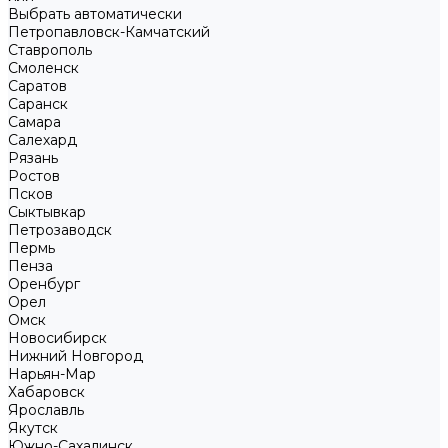
Выбрать автоматически
Петропавловск-Камчатский
Ставрополь
Смоленск
Саратов
Саранск
Самара
Салехард
Рязань
Ростов
Псков
Сыктывкар
Петрозаводск
Пермь
Пенза
Оренбург
Орел
Омск
Новосибирск
Нижний Новгород
Нарьян-Мар
Хабаровск
Ярославль
Якутск
Южно-Сахалинск