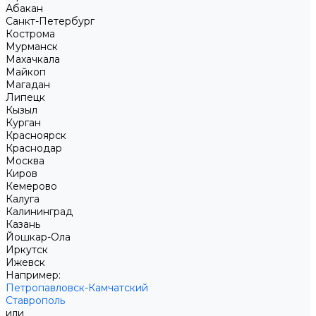
Абакан
Санкт-Петербург
Кострома
Мурманск
Махачкала
Майкоп
Магадан
Липецк
Кызыл
Курган
Красноярск
Краснодар
Москва
Киров
Кемерово
Калуга
Калининград
Казань
Йошкар-Ола
Иркутск
Ижевск
Например:
Петропавловск-Камчатский
Ставрополь
или