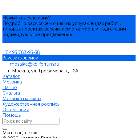
Нужна консультация?
Подробно расскажем о наших услугах, видах работ и
типовых проектах, рассчитаем стоимость и подготовим
индивидуальное предложение!
Задать вопрос
+7 495 783-93-58
Заказать звонок
mosaika@kb-ferrum.ru
г. Москва, ул. Трофимова, д. 16А
Каталог
Мозаика
Панно
Смальта
Мозаика на заказ
Художественная роспись
О компании
Помощь
Мы в соц. сетях