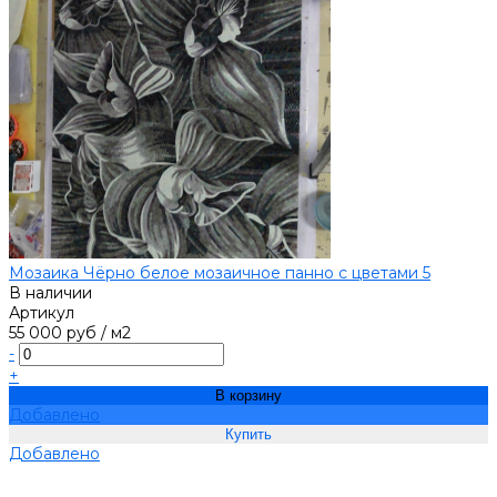
Мозаика Чёрно белое мозаичное панно с цветами 5
В наличии
Артикул
55 000 руб
/
м2
-
+
В корзину
Добавлено
Добавлено