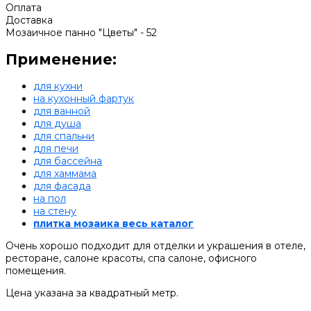
Оплата
Доставка
Мозаичное панно "Цветы" - 52
Применение:
для кухни
на кухонный фартук
для ванной
для душа
для спальни
для печи
для бассейна
для хаммама
для фасада
на пол
на стену
плитка мозаика весь каталог
Очень хорошо подходит для отделки и украшения в отеле,
ресторане, салоне красоты, спа салоне, офисного
помещения.
Цена указана за квадратный метр.