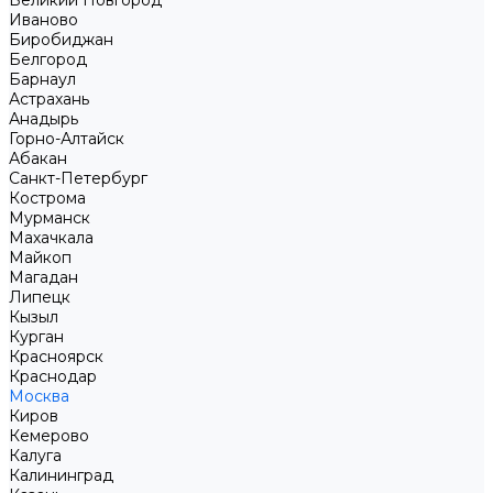
Великий Новгород
Иваново
Биробиджан
Белгород
Барнаул
Астрахань
Анадырь
Горно-Алтайск
Абакан
Санкт-Петербург
Кострома
Мурманск
Махачкала
Майкоп
Магадан
Липецк
Кызыл
Курган
Красноярск
Краснодар
Москва
Киров
Кемерово
Калуга
Калининград