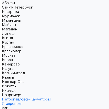
Абакан
Санкт-Петербург
Кострома
Мурманск
Махачкала
Майкоп
Магадан
Липецк
Кызыл
Курган
Красноярск
Краснодар
Москва
Киров
Кемерово
Калуга
Калининград
Казань
Йошкар-Ола
Иркутск
Ижевск
Например:
Петропавловск-Камчатский
Ставрополь
или