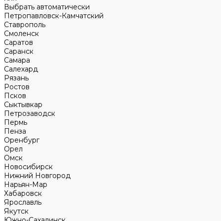
Выбрать автоматически
Петропавловск-Камчатский
Ставрополь
Смоленск
Саратов
Саранск
Самара
Салехард
Рязань
Ростов
Псков
Сыктывкар
Петрозаводск
Пермь
Пенза
Оренбург
Орел
Омск
Новосибирск
Нижний Новгород
Нарьян-Мар
Хабаровск
Ярославль
Якутск
Южно-Сахалинск