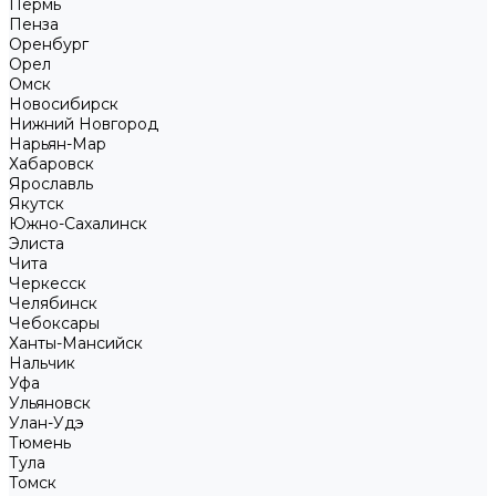
Пермь
Пенза
Оренбург
Орел
Омск
Новосибирск
Нижний Новгород
Нарьян-Мар
Хабаровск
Ярославль
Якутск
Южно-Сахалинск
Элиста
Чита
Черкесск
Челябинск
Чебоксары
Ханты-Мансийск
Нальчик
Уфа
Ульяновск
Улан-Удэ
Тюмень
Тула
Томск