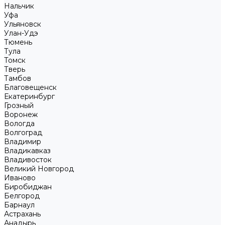
Нальчик
Уфа
Ульяновск
Улан-Удэ
Тюмень
Тула
Томск
Тверь
Тамбов
Благовещенск
Екатеринбург
Грозный
Воронеж
Вологда
Волгоград
Владимир
Владикавказ
Владивосток
Великий Новгород
Иваново
Биробиджан
Белгород
Барнаул
Астрахань
Анадырь