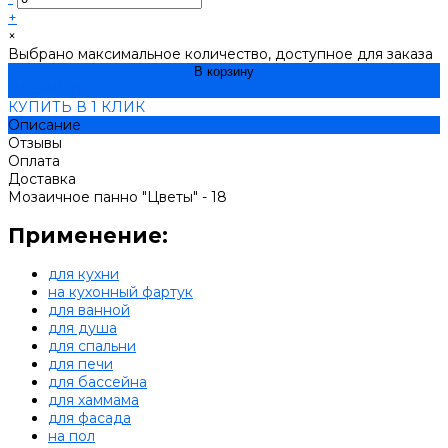
+
×
Выбрано максимальное количество, доступное для заказа
В корзину
ДОБАВЛЕНО
КУПИТЬ В 1 КЛИК
Описание
Отзывы
Оплата
Доставка
Мозаичное панно "Цветы" - 18
Применение:
для кухни
на кухонный фартук
для ванной
для душа
для спальни
для печи
для бассейна
для хаммама
для фасада
на пол