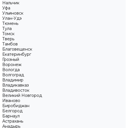
Нальчик
Уфа
Ульяновск
Улан-Удэ
Тюмень
Тула
Томск
Тверь
Тамбов
Благовещенск
Екатеринбург
Грозный
Воронеж
Вологда
Волгоград
Владимир
Владикавказ
Владивосток
Великий Новгород
Иваново
Биробиджан
Белгород
Барнаул
Астрахань
Анадырь