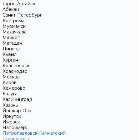
Горно-Алтайск
Абакан
Санкт-Петербург
Кострома
Мурманск
Махачкала
Майкоп
Магадан
Липецк
Кызыл
Курган
Красноярск
Краснодар
Москва
Киров
Кемерово
Калуга
Калининград
Казань
Йошкар-Ола
Иркутск
Ижевск
Например:
Петропавловск-Камчатский
Ставрополь