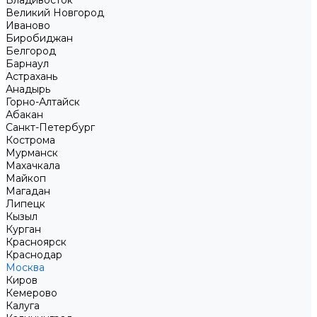
Владивосток
Великий Новгород
Иваново
Биробиджан
Белгород
Барнаул
Астрахань
Анадырь
Горно-Алтайск
Абакан
Санкт-Петербург
Кострома
Мурманск
Махачкала
Майкоп
Магадан
Липецк
Кызыл
Курган
Красноярск
Краснодар
Москва
Киров
Кемерово
Калуга