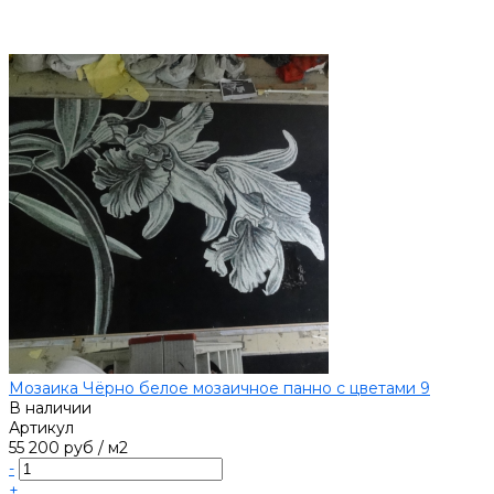
Мозаика Чёрно белое мозаичное панно с цветами 9
В наличии
Артикул
55 200 руб
/
м2
-
+