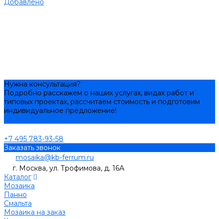
Добавлено
Нужна консультация?
Подробно расскажем о наших услугах, видах работ и
типовых проектах, рассчитаем стоимость и подготовим
индивидуальное предложение!
Задать вопрос
+7 495 783-93-58
Заказать звонок
mosaika@kb-ferrum.ru
г. Москва, ул. Трофимова, д. 16А
Каталог
Мозаика
Панно
Смальта
Мозаика на заказ