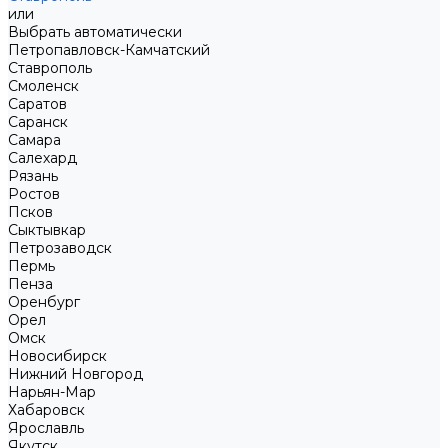
или
Выбрать автоматически
Петропавловск-Камчатский
Ставрополь
Смоленск
Саратов
Саранск
Самара
Салехард
Рязань
Ростов
Псков
Сыктывкар
Петрозаводск
Пермь
Пенза
Оренбург
Орел
Омск
Новосибирск
Нижний Новгород
Нарьян-Мар
Хабаровск
Ярославль
Якутск