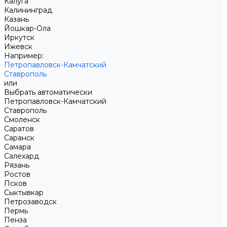
Калуга
Калининград
Казань
Йошкар-Ола
Иркутск
Ижевск
Например:
Петропавловск-Камчатский
Ставрополь
или
Выбрать автоматически
Петропавловск-Камчатский
Ставрополь
Смоленск
Саратов
Саранск
Самара
Салехард
Рязань
Ростов
Псков
Сыктывкар
Петрозаводск
Пермь
Пенза