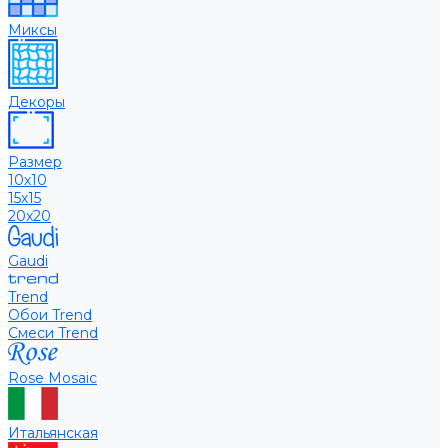
Миксы
Декоры
Размер
10х10
15х15
20х20
Gaudi
Trend
Обои Trend
Смеси Trend
Rose Mosaic
Итальянская