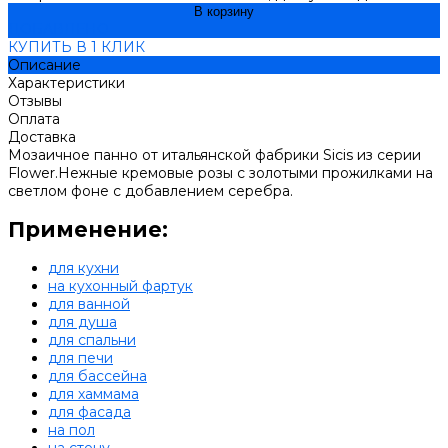
В корзину
ДОБАВЛЕНО
КУПИТЬ В 1 КЛИК
Описание
Характеристики
Отзывы
Оплата
Доставка
Мозаичное панно от итальянской фабрики Sicis из серии
Flower.Нежные кремовые розы с золотыми прожилками на
светлом фоне с добавлением серебра.
Применение:
для кухни
на кухонный фартук
для ванной
для душа
для спальни
для печи
для бассейна
для хаммама
для фасада
на пол