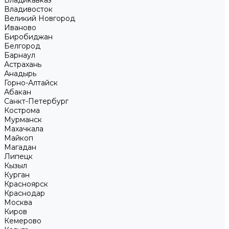
Владикавказ
Владивосток
Великий Новгород
Иваново
Биробиджан
Белгород
Барнаул
Астрахань
Анадырь
Горно-Алтайск
Абакан
Санкт-Петербург
Кострома
Мурманск
Махачкала
Майкоп
Магадан
Липецк
Кызыл
Курган
Красноярск
Краснодар
Москва
Киров
Кемерово