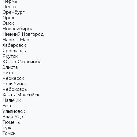
Пермь
Пенза
Оренбург
Орел
Омск
Новосибирск
Нижний Новгород
Нарьян-Мар
Хабаровск
Ярославль
Якутск
Южно-Сахалинск
Элиста
Чита
Черкесск
Челябинск
Чебоксары
Ханты-Мансийск
Нальчик
Уфа
Ульяновск
Улан-Удэ
Тюмень
Тула
Томск