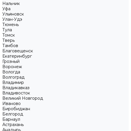
Нальчик
Уфа
Ульяновск
Улан-Удэ
Тюмень
Тула
Томск
Тверь
Тамбов
Благовещенск
Екатеринбург
Грозный
Воронеж
Вологда
Волгоград
Владимир
Владикавказ
Владивосток
Великий Новгород
Иваново
Биробиджан
Белгород
Барнаул
Астрахань
Анадырь