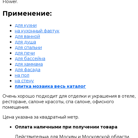
Flower.
Применение:
для кухни
на кухонный фартук
для ванной
для душа
для спальни
для печи
для бассейна
для хаммама
для фасада
на пол
на стену
плитка мозаика весь каталог
Очень хорошо подходит для отделки и украшения в отеле,
ресторане, салоне красоты, спа салоне, офисного
помещения.
Цена указана за квадратный метр.
Оплата наличными при получении товара
Действительна для Москвы и Московской области.