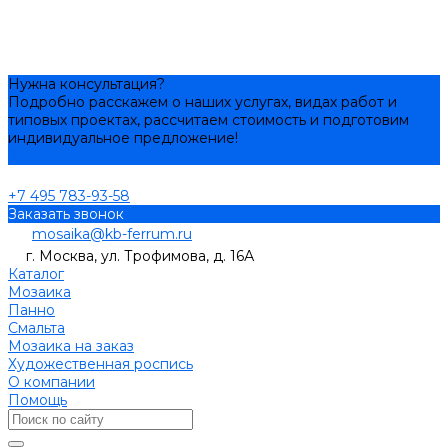
Нужна консультация?
Подробно расскажем о наших услугах, видах работ и
типовых проектах, рассчитаем стоимость и подготовим
индивидуальное предложение!
Задать вопрос
+7 495 783-93-58
Заказать звонок
mosaika@kb-ferrum.ru
г. Москва, ул. Трофимова, д. 16А
Каталог
Мозаика
Панно
Смальта
Мозаика на заказ
Художественная роспись
О компании
Помощь